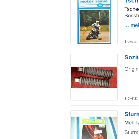
Tsch
Tsche
Sonsti
... me
Tickets:
Sozi
Origin
Tickets:
Stur
Mehrfa
Sturm