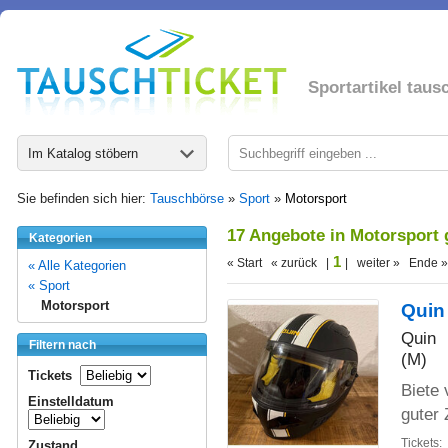
Sportartikel taus
Im Katalog stöbern
Sie befinden sich hier:
Tauschbörse
»
Sport
»
Motorsport
17 Angebote in Motorsport
Kategorien
1
« Start « zurück |
| weiter » Ende »
« Alle Kategorien
« Sport
Motorsport
Quin
Quin
Filtern nach
(M)
Tickets
Biete 
Einstelldatum
guter 
Tickets:
Zustand