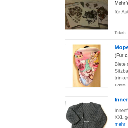
Mehrfa
für A
Tickets:
Mope
(Für c
Biete
Sitzba
trink
Tickets:
Innen
Innenf
XXL ge
mehr