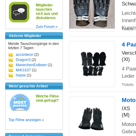
Schwa
Mitglieder
tauschen
Leich
sich aus und
diskutieren.
Innenf
Kunst
Zum Forum »
Tickets:
Aktivste Mitglieder
4 Pa
Meiste Tauschvorgänge in den
letzten 7 Tagen:
Versc
accordeon
(2)
(Xl)
DragonS
(2)
MariechenErdbeer
(1)
4 Paa
MrK3107
(1)
Leder
hejsie
(1)
Tickets:
Meist gesuchte Artikel
Welche Filme
Moto
sind gefragt?
IXS
(M)
Top Filme anzeigen »
Motor
Gebra