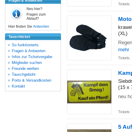
Fragen & Antworten
Tickets:
Neu hier?
Fragen zum
Moto
Ablauf?
krawe
Hier finden Sie
Antworten
(XL)
Tauschticket
Regen
So funktionierts
mehr
Fragen & Antworten
Infos zur Ticketvergabe
Tickets:
Mitglieder suchen
Freunde werben
Kamp
Tauschgebühr
Siebd
Porto & Versandkosten
Kontakt
(15 x 
neu ho
Tickets:
5 Au