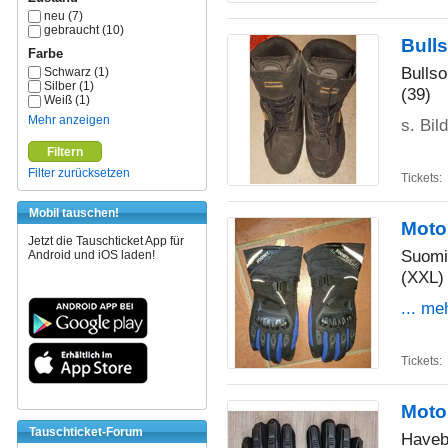
neu (7)
gebraucht (10)
Bulls
Farbe
Bulls
Schwarz (1)
Silber (1)
(39)
Weiß (1)
Mehr anzeigen
s. Bil
Filtern
Filter zurücksetzen
Tickets:
Mobil tauschen!
Moto
Jetzt die Tauschticket App für
Suomi
Android und iOS laden!
(XXL)
... me
Tickets:
Moto
Tauschticket-Forum
Have