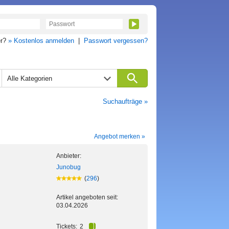
er?
» Kostenlos anmelden
|
Passwort vergessen?
Alle Kategorien
Suchaufträge »
Angebot merken »
Anbieter:
Junobug
(
296
)
Artikel angeboten seit:
03.04.2026
Tickets:
2