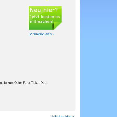
So funktioniert´s »
stig zum Oster-Feier Ticket-Deal.
Artikel melden »