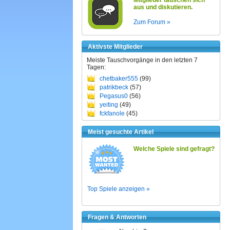
Mitglieder tauschen sich
aus und diskutieren.
Zum Forum »
Aktivste Mitglieder
Meiste Tauschvorgänge in den letzten 7
Tagen:
chetbaker555
(99)
patrikbeck
(57)
Pegasus0
(56)
yeiting
(49)
fckfanole
(45)
Meist gesuchte Artikel
Welche Spiele sind gefragt?
Top Spiele anzeigen »
Fragen & Antworten