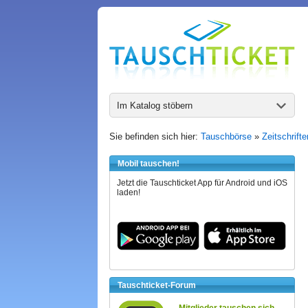
Im Katalog stöbern
Sie befinden sich hier:
Tauschbörse
»
Zeitschrift
Mobil tauschen!
Jetzt die Tauschticket App für Android und iOS
laden!
Tauschticket-Forum