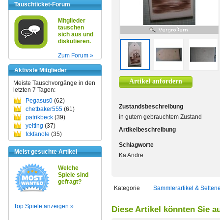
Tauschticket-Forum
Mitglieder
tauschen
sich aus und
diskutieren.
Zum Forum »
Aktivste Mitglieder
Artikel anfordern
Meiste Tauschvorgänge in den
letzten 7 Tagen:
Pegasus0
(62)
Zustandsbeschreibung
chetbaker555
(61)
in gutem gebrauchtem Zustand
patrikbeck
(39)
yeiting
(37)
Artikelbeschreibung
fckfanole
(35)
Schlagworte
Meist gesuchte Artikel
Ka Andre
Welche
Spiele sind
gefragt?
Kategorie
Sammlerartikel & Selten
Top Spiele anzeigen »
Diese Artikel könnten Sie a