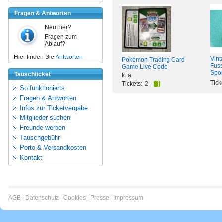
Fragen & Antworten
Neu hier?
Fragen zum
Ablauf?
Hier finden Sie
Antworten
Vin
Pokémon Trading Card
Fus
Game Live Code
Spor
Tauschticket
k. a
Tick
Tickets:
2
So funktionierts
Fragen & Antworten
Infos zur Ticketvergabe
Mitglieder suchen
Freunde werben
Tauschgebühr
Porto & Versandkosten
Kontakt
AGB
|
Datenschutz
|
Cookies
|
Presse
|
Impressum