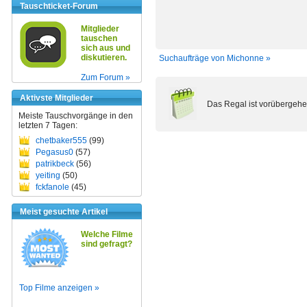
Tauschticket-Forum
Mitglieder
tauschen
sich aus und
diskutieren.
Suchaufträge von Michonne »
Zum Forum »
Aktivste Mitglieder
Das Regal ist vorübergehe
Meiste Tauschvorgänge in den
letzten 7 Tagen:
chetbaker555
(99)
Pegasus0
(57)
patrikbeck
(56)
yeiting
(50)
fckfanole
(45)
Meist gesuchte Artikel
Welche Filme
sind gefragt?
Top Filme anzeigen »