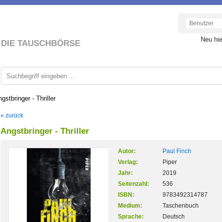
Neu hi
DIE TAUSCHBÖRSE
gstbringer - Thriller
« zurück
Angstbringer - Thriller
Autor:
Paul Finch
Verlag:
Piper
Jahr:
2019
Seitenzahl:
536
ISBN:
9783492314787
Medium:
Taschenbuch
Sprache:
Deutsch