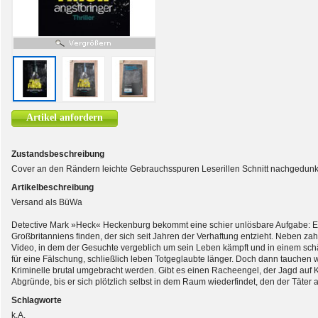
Artikel anfordern
Zustandsbeschreibung
Cover an den Rändern leichte Gebrauchsspuren Leserillen Schnitt nachgedunk
Artikelbeschreibung
Versand als BüWa
Detective Mark »Heck« Heckenburg bekommt eine schier unlösbare Aufgabe: Er
Großbritanniens finden, der sich seit Jahren der Verhaftung entzieht. Neben za
Video, in dem der Gesuchte vergeblich um sein Leben kämpft und in einem sch
für eine Fälschung, schließlich leben Totgeglaubte länger. Doch dann tauchen w
Kriminelle brutal umgebracht werden. Gibt es einen Racheengel, der Jagd auf Ki
Abgründe, bis er sich plötzlich selbst in dem Raum wiederfindet, den der Täter 
Schlagworte
k.A.