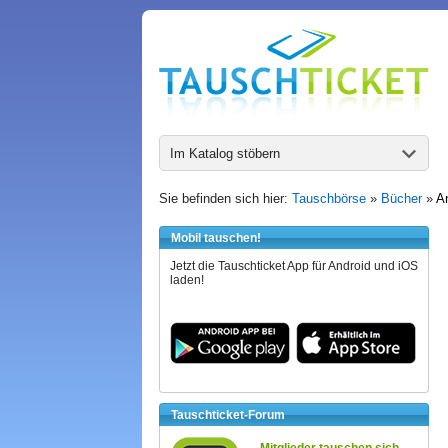
Im Katalog stöbern
Sie befinden sich hier:
Tauschbörse
»
Bücher
»
An
Mobil tauschen!
Jetzt die Tauschticket App für Android und iOS
laden!
Tauschticket-Forum