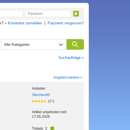
er?
» Kostenlos anmelden
|
Passwort vergessen?
Alle Kategorien
Suchaufträge »
Angebot merken »
Anbieter:
Stinchen85
(
37
)
Artikel angeboten seit:
17.05.2026
Tickets:
2