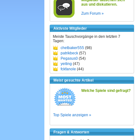
Mitglieder tauschen sich
aus und diskutieren.
Zum Forum »
Aktivste Mitglieder
Meiste Tauschvorgänge in den letzten 7
Tagen:
chetbaker555
(98)
patrikbeck
(57)
Pegasus0
(54)
yeiting
(47)
fckfanole
(44)
Meist gesuchte Artikel
Welche Spiele sind gefragt?
Top Spiele anzeigen »
Fragen & Antworten