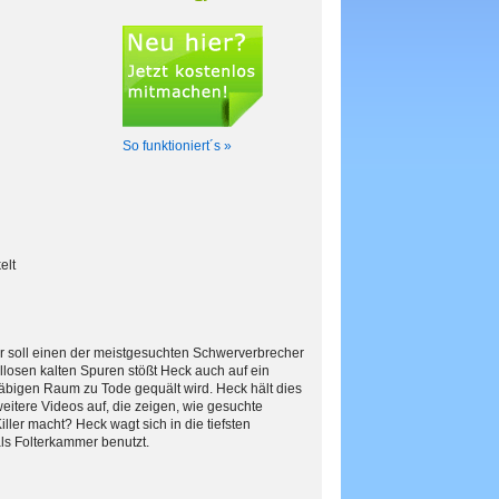
So funktioniert´s »
elt
 soll einen der meistgesuchten Schwerverbrecher
hllosen kalten Spuren stößt Heck auch auf ein
äbigen Raum zu Tode gequält wird. Heck hält dies
eitere Videos auf, die zeigen, wie gesuchte
ller macht? Heck wagt sich in die tiefsten
als Folterkammer benutzt.