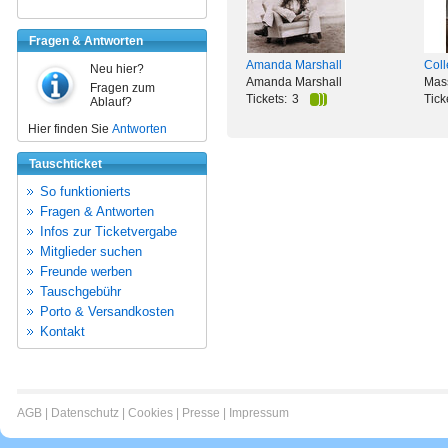
Fragen & Antworten
Amanda Marshall
Coll
Neu hier?
Amanda Marshall
Mass
Fragen zum
Tickets:
3
Tick
Ablauf?
Hier finden Sie
Antworten
Tauschticket
So funktionierts
Fragen & Antworten
Infos zur Ticketvergabe
Mitglieder suchen
Freunde werben
Tauschgebühr
Porto & Versandkosten
Kontakt
AGB
|
Datenschutz
|
Cookies
|
Presse
|
Impressum