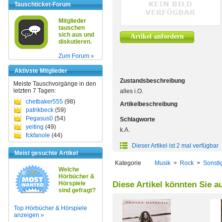
Tauschticket-Forum
Mitglieder
tauschen
sich aus und
Artikel anfordern
diskutieren.
Zum Forum »
Aktivste Mitglieder
Zustandsbeschreibung
Meiste Tauschvorgänge in den
letzten 7 Tagen:
alles i.O.
chetbaker555
(98)
Artikelbeschreibung
patrikbeck
(59)
Pegasus0
(54)
Schlagworte
yeiting
(49)
k.A.
fckfanole
(44)
Dieser Artikel ist 2 mal verfügbar
Meist gesuchte Artikel
Kategorie
Musik
>
Rock
>
Sonsti
Welche
Hörbücher &
Hörspiele
Diese Artikel könnten Sie a
sind gefragt?
Top Hörbücher & Hörspiele
anzeigen »