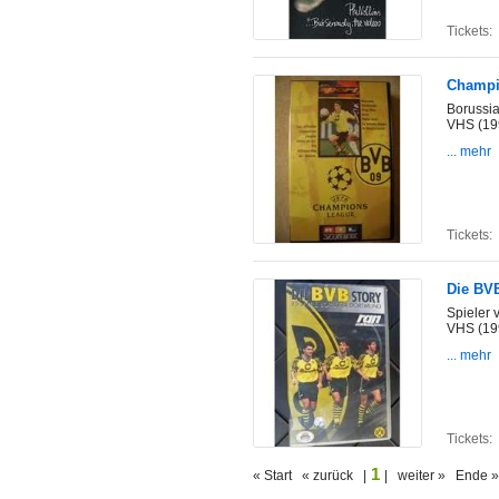
Tickets:
Champi
Borussi
VHS (19
... mehr
Tickets:
Die BVB
Spieler 
VHS (19
... mehr
Tickets:
1
« Start « zurück |
| weiter » Ende »