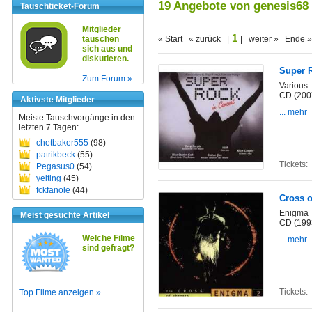
19 Angebote von genesis68
Tauschticket-Forum
Mitglieder
1
tauschen
« Start « zurück |
| weiter » Ende »
sich aus und
diskutieren.
Super R
Zum Forum »
Various
CD (200
Aktivste Mitglieder
... mehr
Meiste Tauschvorgänge in den
letzten 7 Tagen:
chetbaker555
(98)
patrikbeck
(55)
Tickets:
Pegasus0
(54)
yeiting
(45)
fckfanole
(44)
Cross 
Enigma
Meist gesuchte Artikel
CD (199
Welche Filme
... mehr
sind gefragt?
Tickets:
Top Filme anzeigen »