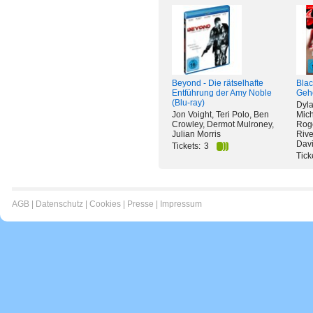
Beyond - Die rätselhafte
Blac
Entführung der Amy Noble
Geh
(Blu-ray)
Dyla
Jon Voight, Teri Polo, Ben
Mich
Crowley, Dermot Mulroney,
Roge
Julian Morris
Rive
Dav
Tickets:
3
Tick
AGB
|
Datenschutz
|
Cookies
|
Presse
|
Impressum