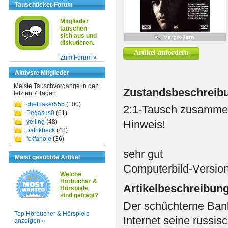
Tauschticket-Forum
Mitglieder
tauschen
sich aus und
diskutieren.
Artikel anfordern
Zum Forum »
Aktivste Mitglieder
Meiste Tauschvorgänge in den
Zustandsbeschreib
letzten 7 Tagen:
chetbaker555
(100)
2:1-Tausch zusammen 
Pegasus0
(61)
yeiting
(48)
Hinweis!
patrikbeck
(48)
fckfanole
(36)
sehr gut
Meist gesuchte Artikel
Computerbild-Versio
Welche
Hörbücher &
Artikelbeschreibun
Hörspiele
sind gefragt?
Der schüchterne Bank
Top Hörbücher & Hörspiele
Internet seine russi
anzeigen »