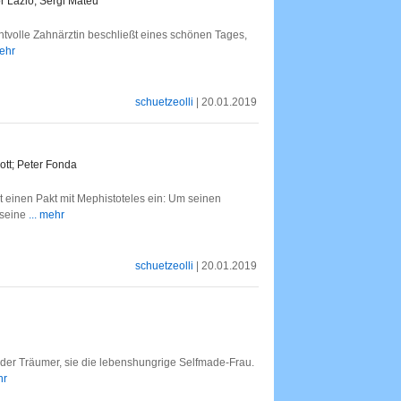
r Lazlo, Sergi Mateu
entvolle Zahnärztin beschließt eines schönen Tages,
mehr
schuetzeolli
| 20.01.2019
ott; Peter Fonda
 einen Pakt mit Mephistoteles ein: Um seinen
 seine
... mehr
schuetzeolli
| 20.01.2019
r, der Träumer, sie die lebenshungrige Selfmade-Frau.
hr