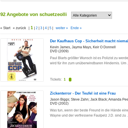
92 Angebote von schuetzeolli
1
« Start « zurück |
|
2
|
3
|
4
|
5
|
weiter »
Ende »
Der Kaufhaus Cop - Sicherheit macht niema
Kevin James, Jayma Mays, Keir O Donnell
DVD (2009)
Paul Blarts größter Wunsch ist es Polizist zu wer
wird für ihn zum unüberwindbaren Hindernis. Um
Tickets:
1
Zickenterror - Der Teufel ist eine Frau
Jason Biggs; Steve Zahn; Jack Black; Amanda Pee
DVD (2002)
Was tun, wenn der beste Freund in die Hände ein
Wayne und der verfressene Faulpelz J.D. sind zu