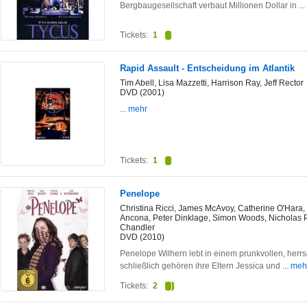
Bergbaugesellschaft verbaut Millionen Dollar in
..
Tickets:
1
Rapid Assault - Entscheidung im Atlantik
Tim Abell, Lisa Mazzetti, Harrison Ray, Jeff Rector
DVD (2001)
... mehr
Tickets:
1
Penelope
Christina Ricci, James McAvoy, Catherine O'Hara,
Ancona, Peter Dinklage, Simon Woods, Nicholas P
Chandler
DVD (2010)
Penelope Wilhern lebt in einem prunkvollen, herr
schließlich gehören ihre Eltern Jessica und
... meh
Tickets:
2