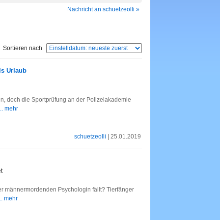
Nachricht an schuetzeolli »
Sortieren nach
ls Urlaub
den, doch die Sportprüfung an der Polizeiakademie
... mehr
schuetzeolli
| 25.01.2019
t
er männermordenden Psychologin fällt? Tierfänger
... mehr