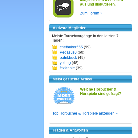
Mitglieder tauschen sich
aus und diskutieren.
Zum Forum »
Aktivste Mitglieder
Meiste Tauschvorgänge in den letzten 7
Tagen:
chetbaker555
(99)
Pegasus0
(60)
patrikbeck
(49)
yeiting
(48)
fckfanole
(39)
Meist gesuchte Artikel
Welche Hörbücher &
Hörspiele sind gefragt?
Top Hörbücher & Hörspiele anzeigen »
Fragen & Antworten