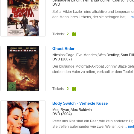
Bernadette Lafont, Fernando Guillen Cuervo, Victo
DVD
Sofia -Viktor Lazlo- eine attraktive und temperam
den Mann ihres Lebens, der sie betrogen hat,
... 
Tickets:
2
Ghost Rider
Nicolas Cage; Eva Mendes; Wes Bentley; Sam Elli
DVD (2007)
Der blutjunge Motorrad-Akrobat Johnny Blaze geht
sterbenden Vater zu retten, verkauft er dem Teufel
Tickets:
2
Body Switch - Verhexte Küsse
Meg Ryan, Alec Baldwin
DVD (2004)
Peter uns Rita sind ein Paar, wie kein anderes: E
Sie treffen aufeinander wie zwei Welten, die
... me