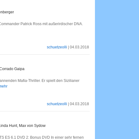
enberger
 Commander Patrick Ross mit außerirdischer DNA.
schuetzeolli
| 04.03.2018
, Corrado Gaipa
nnenden Mafia-Thriller. Er spielt den Sizilianer
 mehr
schuetzeolli
| 04.03.2018
 Linda Hunt, Max von Sydow
TS ES 6.1 DVD 2: Bonus DVD In einer sehr fernen