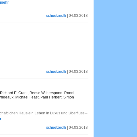
. mehr
schuetzeolli
| 04.03.2018
schuetzeolli
| 04.03.2018
 Richard E. Grant, Reese Witherspoon, Ronni
rideaux, Michael Feast, Paul Herbert, Simon
schaftlichen Haus ein Leben in Luxus und Überfluss –
r
schuetzeolli
| 04.03.2018