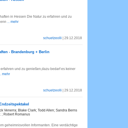
haften in Hessen Die Natur zu erfahren und zu
 Denn
... mehr
schuetzeolli
| 29.12.2018
aften - Brandenburg + Berlin
erfahren und zu genießen,dazu bedarf es keiner
.. mehr
schuetzeolli
| 29.12.2018
 Endzeitspektakel
ck Venerra; Blake Clark; Todd Allen; Sandra Berns
Jr. ; Robert Romanus
nem geheimnisvollen Informanten. Eine verdächtige