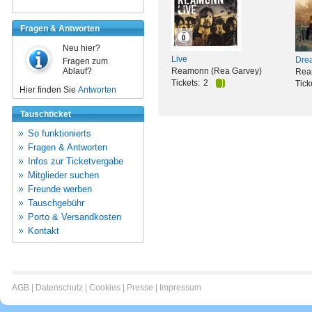
Fragen & Antworten
Neu hier?
Live
Dre
Fragen zum
Ablauf?
Reamonn (Rea Garvey)
Rea
Tickets:
2
Tick
Hier finden Sie
Antworten
Tauschticket
So funktionierts
Fragen & Antworten
Infos zur Ticketvergabe
Mitglieder suchen
Freunde werben
Tauschgebühr
Porto & Versandkosten
Kontakt
AGB
|
Datenschutz
|
Cookies
|
Presse
|
Impressum