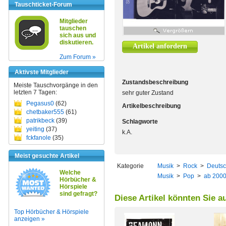
Tauschticket-Forum
Mitglieder
tauschen
sich aus und
diskutieren.
Artikel anfordern
Zum Forum »
Aktivste Mitglieder
Zustandsbeschreibung
Meiste Tauschvorgänge in den
letzten 7 Tagen:
sehr guter Zustand
Pegasus0
(62)
Artikelbeschreibung
chetbaker555
(61)
patrikbeck
(39)
Schlagworte
yeiting
(37)
k.A.
fckfanole
(35)
Meist gesuchte Artikel
Kategorie
Musik
>
Rock
>
Deutsc
Welche
Musik
>
Pop
>
ab 200
Hörbücher &
Hörspiele
sind gefragt?
Diese Artikel könnten Sie a
Top Hörbücher & Hörspiele
anzeigen »