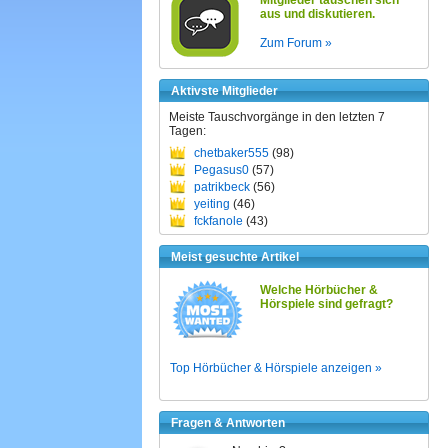
Mitglieder tauschen sich
aus und diskutieren.
Zum Forum »
Aktivste Mitglieder
Meiste Tauschvorgänge in den letzten 7
Tagen:
chetbaker555
(98)
Pegasus0
(57)
patrikbeck
(56)
yeiting
(46)
fckfanole
(43)
Meist gesuchte Artikel
Welche Hörbücher &
Hörspiele sind gefragt?
Top Hörbücher & Hörspiele anzeigen »
Fragen & Antworten