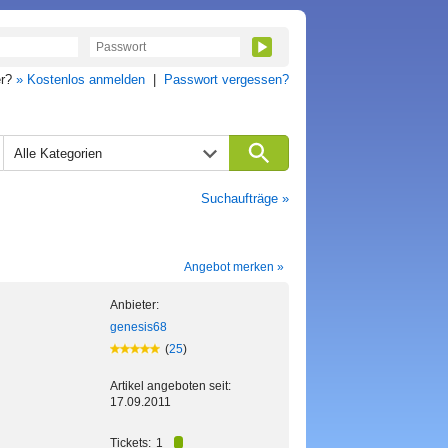
er?
» Kostenlos anmelden
|
Passwort vergessen?
Alle Kategorien
Suchaufträge »
Angebot merken »
Anbieter:
genesis68
(
25
)
Artikel angeboten seit:
17.09.2011
Tickets:
1