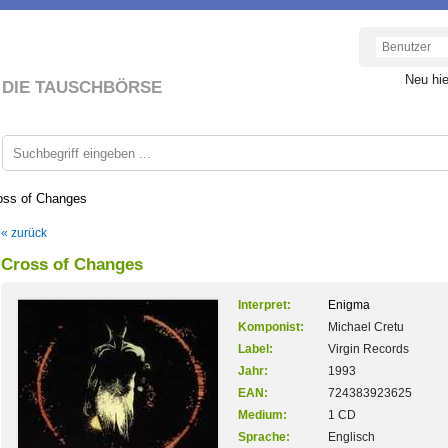
Neu hi
DIE TAUSCHBÖRSE
oss of Changes
« zurück
Cross of Changes
Interpret:
Enigma
Komponist:
Michael Cretu
Label:
Virgin Records
Jahr:
1993
EAN:
724383923625
Medium:
1 CD
Sprache:
Englisch