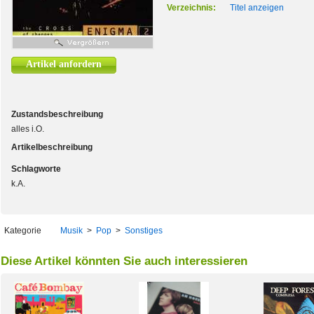
Verzeichnis:
Titel anzeigen
Artikel anfordern
Zustandsbeschreibung
alles i.O.
Artikelbeschreibung
Schlagworte
k.A.
Kategorie
Musik
>
Pop
>
Sonstiges
Diese Artikel könnten Sie auch interessieren