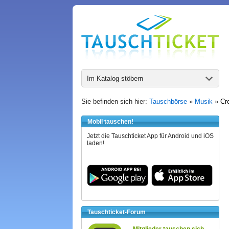
Im Katalog stöbern
Sie befinden sich hier:
Tauschbörse
»
Musik
»
Cr
Mobil tauschen!
Jetzt die Tauschticket App für Android und iOS
laden!
Tauschticket-Forum