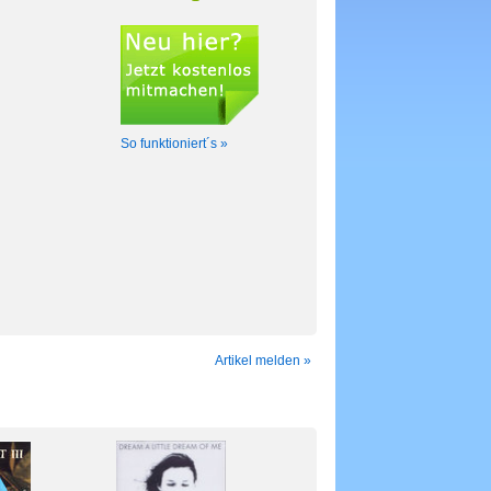
So funktioniert´s »
Artikel melden »