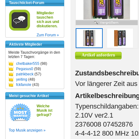
Tauschticket-Forum
Mitglieder
tauschen
sich aus und
diskutieren.
Zum Forum »
Aktivste Mitglieder
Meiste Tauschvorgänge in den
Artikel anfordern
letzten 7 Tagen:
chetbaker555
(98)
Pegasus0
(59)
Zustandsbeschreib
patrikbeck
(57)
yeiting
(48)
Vor längerer Zeit au
fckfanole
(43)
Artikelbeschreibun
Meist gesuchte Artikel
Typenschildangaben
Welche
Musik ist
2.10V ver2.1
gefragt?
2376008 07452876
Top Musik anzeigen »
4-4-4-12 800 MHz 1