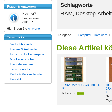
Schlagworte
Fragen & Antworten
RAM, Desktop-Arbeit
Neu hier?
Fragen zum
Ablauf?
Hier finden Sie
Antworten
Kategorie
Computer - Hardware
Tauschticket
So funktionierts
Diese Artikel k
Fragen & Antworten
Infos zur Ticketvergabe
Mitglieder suchen
Freunde werben
Tauschgebühr
Porto & Versandkosten
Kontakt
DDR2 RAM 4 x 2GB und 2 x
DDR 
1GB
1Rx
C1
Tickets:
5
Sam
Tick