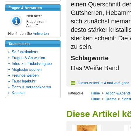
einen Querschnitt der
Fragen & Antworten
Gutsherren, Hebamme
Neu hier?
sich zunächst nieman
Fragen zum
Ablauf?
desto stärker kristall
Hier finden Sie
Antworten
stecken scheint: Die 
Tauschticket
zu sein.
So funktionierts
Schlagworte
Fragen & Antworten
Infos zur Ticketvergabe
Das Weiße Band
Mitglieder suchen
Freunde werben
Tauschgebühr
Dieser Artikel ist 4 mal verfügbar
Porto & Versandkosten
Kontakt
Kategorie
Filme
>
Action & Abente
Filme
>
Drama
>
Sonst
Diese Artikel k