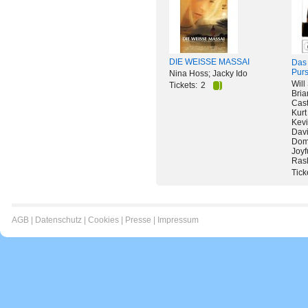
DIE WEISSE MASSAI
Das 
Purs
Nina Hoss; Jacky Ido
Will
Tickets:
2
Bri
Cast
Kurt
Kev
Davi
Dome
Joyf
Ras
Tick
AGB
|
Datenschutz
|
Cookies
|
Presse
|
Impressum