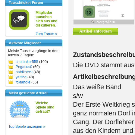
Tauschticket-Forum
Mitglieder
tauschen
sich aus und
diskutieren.
Artikel anfordern
Zum Forum »
Aktivste Mitglieder
Meiste Tauschvorgänge in den
Zustandsbeschreib
letzten 7 Tagen:
chetbaker555
(100)
Die DVD stammt aus e
Pegasus0
(60)
patrikbeck
(48)
Artikelbeschreibun
yeiting
(48)
fckfanole
(36)
Das weiße Band
Meist gesuchte Artikel
s/w
Der Erste Weltkrieg s
Welche
Spiele sind
gefragt?
ganz normalen Dorf i
Gang. Der Dorflehrer 
Top Spiele anzeigen »
aus den Kindern und 