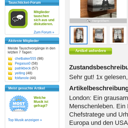
Tauschticket-Forum
Mitglieder
tauschen
sich aus und
diskutieren.
Zum Forum »
Aktivste Mitglieder
Meiste Tauschvorgänge in den
Artikel anfordern
letzten 7 Tagen:
chetbaker555
(98)
Pegasus0
(58)
Zustandsbeschreib
patrikbeck
(57)
yeiting
(48)
Sehr gut! 1x gelesen
fckfanole
(44)
Artikelbeschreibun
Meist gesuchte Artikel
London: Ein grausam
Welche
Musik ist
Menschenleben. Ein B
gefragt?
Chefstratege und Urhe
Top Musik anzeigen »
Europa und den USA