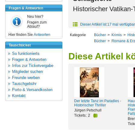
Historischer Vatikan-T
Fragen & Antworten
Neu hier?
Fragen zum
Dieser Artikel ist 17 mal verfügbar
Ablauf?
Hier finden Sie
Antworten
Kategorie
Bücher
>
Krimis
>
Hist
Bücher
>
Romane & Er
Tauschticket
So funktionierts
Diese Artikel k
Fragen & Antworten
Infos zur Ticketvergabe
Mitglieder suchen
Freunde werben
Tauschgebühr
Porto & Versandkosten
Kontakt
Der letzte Tanz im Paradies -
Hau
Historischer Thriller
Hist
Fran
Jürgen Petschull
Fall)
Tickets:
2
Bre
Tick