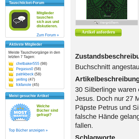
Tauschticket-Forum
Mitglieder
tauschen
sich aus und
diskutieren.
Artikel anfordern
Zum Forum »
Aktivste Mitglieder
Meiste Tauschvorgänge in den
Zustandsbeschreib
letzten 7 Tagen:
chetbaker555
(98)
Buchschnitt angestau
Pegasus0
(58)
patrikbeck
(58)
Artikelbeschreibun
yeiting
(47)
fckfanole
(45)
30 Silberlinge waren 
Meist gesuchte Artikel
Jesus. Doch nur 27 M
Päpste Petrus und Silv
Welche
Bücher sind
gefragt?
falsche Hände gelange
fallen.
Top Bücher anzeigen »
Schlagworte