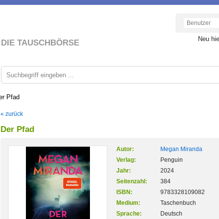
Neu hi
DIE TAUSCHBÖRSE
er Pfad
« zurück
Der Pfad
Autor:
Megan Miranda
Verlag:
Penguin
Jahr:
2024
Seitenzahl:
384
ISBN:
9783328109082
Medium:
Taschenbuch
Sprache:
Deutsch