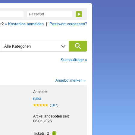
er?
» Kostenlos anmelden
|
Passwort vergessen?
Alle Kategorien
Suchaufträge »
Angebot merken »
Anbieter:
riaka
(
187
)
Artikel angeboten seit:
06.06.2026
Tickets:
2