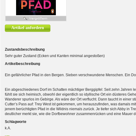
Artikel anfordern
Zustandsbeschreibung
Sehr guter Zustand (Ecken und Kanten minimal angestoßen)
Artikelbeschreibung
Ein gefährlicher Pfad in den Bergen. Sieben verschwundene Menschen. Ein Dorf
Ein abgeschiedenes Dorf im Schatten mächtiger Berggipfel: Seit zehn Jahren leb
fühlt sie sich heimisch, obwohl der eigentlich so idyllische Ort ein düsteres Ge
Wanderer spurlos im Gebirge. Als wäre der Ort verflucht. Dann taucht in einer s
Cutter’s Pass auf: Trey West ist gekommen, um herauszufinden, was damals mi
jenem berüchtigten Pfad in die Wildnis niemals zurück. Je tiefer sich Abby in T
deutlicher merkt sie, wie die Dorfbewohner zusammenrücken und eine Mauer de
Schlagworte
k.A.