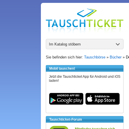
Im Katalog stöbern
Sie befinden sich hier:
Tauschbörse
»
Bücher
»
D
Mobil tauschen!
Jetzt die Tauschticket App für Android und iOS
laden!
Tauschticket-Forum