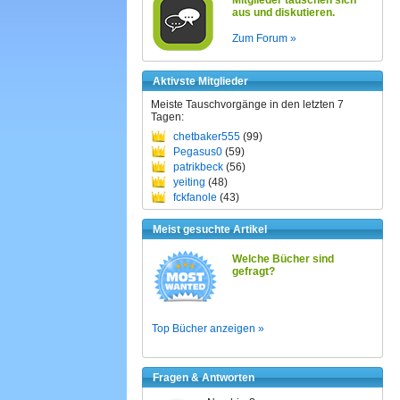
Mitglieder tauschen sich
aus und diskutieren.
Zum Forum »
Aktivste Mitglieder
Meiste Tauschvorgänge in den letzten 7
Tagen:
chetbaker555
(99)
Pegasus0
(59)
patrikbeck
(56)
yeiting
(48)
fckfanole
(43)
Meist gesuchte Artikel
Welche Bücher sind
gefragt?
Top Bücher anzeigen »
Fragen & Antworten