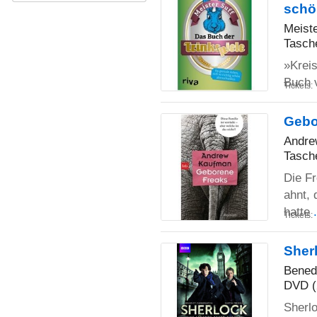
schö
Meiste
Tasch
»Kreis
Buch v
Tickets:
Gebo
Andre
Tasch
Die F
ahnt, 
hatte
Tickets:
Sherl
Bened
DVD (
Sherlo