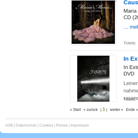
Caus
Maria
CD (2
... me
Tickets:
In E
In Ex
DVD
Leinen
nahme
rasen
Tickets:
1
« Start « zurück |
| weiter » Ende »
AGB
|
Datenschutz
|
Cookies
|
Presse
|
Impressum