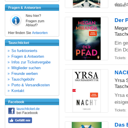
den A
Tickets:
Fragen & Antworten
Neu hier?
Der 
Fragen zum
Ablauf?
Megan
Hier finden Sie
Antworten
Tasch
Ein g
Tauschticket
Ein Do
So funktionierts
Fragen & Antworten
Tickets:
Infos zur Ticketvergabe
Mitglieder suchen
NAC
Freunde werben
Tauschgebühr
Yrsa S
Porto & Versandkosten
Tasch
Kontakt
Yrsa e
eisig
Facebook
tauschticket.de
Tickets:
bei Facebook
Das B