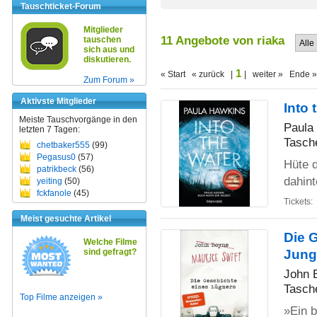
Tauschticket-Forum
Mitglieder
11 Angebote von riaka
tauschen
sich aus und
diskutieren.
1
« Start « zurück |
| weiter » Ende »
Zum Forum »
Aktivste Mitglieder
Into 
Meiste Tauschvorgänge in den
Paula
letzten 7 Tagen:
Tasch
chetbaker555
(99)
Pegasus0
(57)
Hüte 
patrikbeck
(56)
dahint
yeiting
(50)
fckfanole
(45)
Tickets:
Meist gesuchte Artikel
Die 
Welche Filme
sind gefragt?
Jung
John 
Tasch
Top Filme anzeigen »
»Ein b