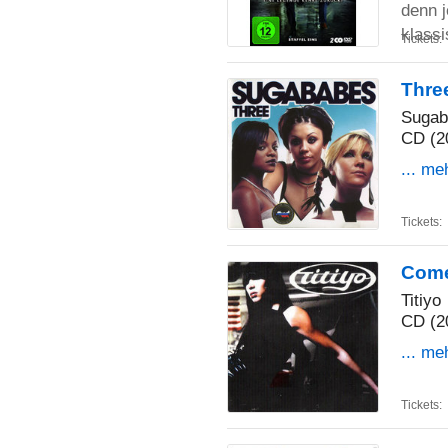
denn j
klass
Tickets:
Thre
Sugab
CD (2
... me
Tickets:
Come
Titiyo
CD (2
... me
Tickets: