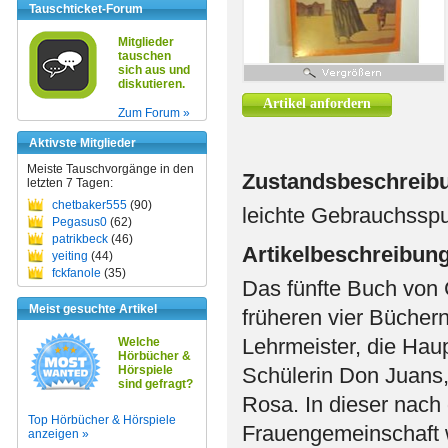
Tauschticket-Forum
Mitglieder
tauschen
sich aus und
diskutieren.
Artikel anfordern
Zum Forum »
Aktivste Mitglieder
Meiste Tauschvorgänge in den
Zustandsbeschreib
letzten 7 Tagen:
chetbaker555
(90)
leichte Gebrauchssp
Pegasus0
(62)
patrikbeck
(46)
Artikelbeschreibun
yeiting
(44)
fckfanole
(35)
Das fünfte Buch von 
Meist gesuchte Artikel
früheren vier Bücher
Lehrmeister, die Haup
Welche
Hörbücher &
Hörspiele
Schülerin Don Juans,
sind gefragt?
Rosa. In dieser nac
Top Hörbücher & Hörspiele
Frauengemeinschaft 
anzeigen »