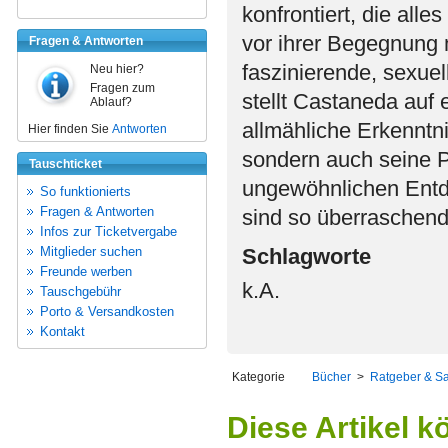
konfrontiert, die all
vor ihrer Begegnung m
Fragen & Antworten
faszinierende, sexuell
Neu hier?
Fragen zum
stellt Castaneda auf 
Ablauf?
allmähliche Erkenntni
Hier finden Sie
Antworten
sondern auch seine Pl
Tauschticket
ungewöhnlichen Entd
So funktionierts
Fragen & Antworten
sind so überraschend 
Infos zur Ticketvergabe
Mitglieder suchen
Schlagworte
Freunde werben
k.A.
Tauschgebühr
Porto & Versandkosten
Kontakt
Kategorie
Bücher
>
Ratgeber & S
Diese Artikel k