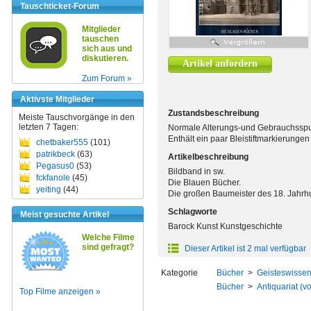
Tauschticket-Forum
Mitglieder
tauschen
sich aus und
diskutieren.
Artikel anfordern
Zum Forum »
Aktivste Mitglieder
Zustandsbeschreibung
Meiste Tauschvorgänge in den
letzten 7 Tagen:
Normale Alterungs-und Gebrauchsspu
Enthält ein paar Bleistiftmarkierunge
chetbaker555
(101)
patrikbeck
(63)
Artikelbeschreibung
Pegasus0
(53)
Bildband in sw.
fckfanole
(45)
Die Blauen Bücher.
yeiting
(44)
Die großen Baumeister des 18. Jahrh
Schlagworte
Meist gesuchte Artikel
Barock Kunst Kunstgeschichte
Welche Filme
sind gefragt?
Dieser Artikel ist 2 mal verfügbar
Kategorie
Bücher
>
Geisteswissen
Bücher
>
Antiquariat (v
Top Filme anzeigen »