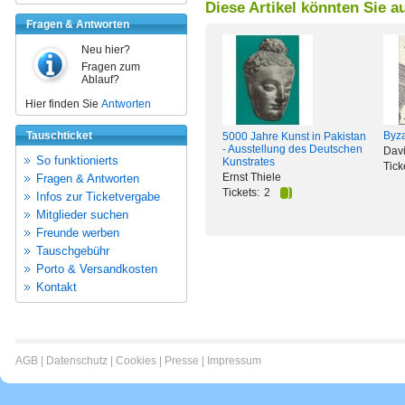
Diese Artikel könnten Sie a
Fragen & Antworten
Neu hier?
Fragen zum
Ablauf?
Hier finden Sie
Antworten
Tauschticket
Byza
5000 Jahre Kunst in Pakistan
- Ausstellung des Deutschen
Davi
So funktionierts
Kunstrates
Tick
Ernst Thiele
Fragen & Antworten
Tickets:
2
Infos zur Ticketvergabe
Mitglieder suchen
Freunde werben
Tauschgebühr
Porto & Versandkosten
Kontakt
AGB
|
Datenschutz
|
Cookies
|
Presse
|
Impressum