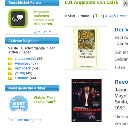
601 Angebote von cal75
Tauschticket-Forum
Mitglieder
1
tauschen
« Start « zurück |
|
2
|
3
|
4
|
5
|
weite
sich aus und
diskutieren.
Der 
Zum Forum »
Bernh
Aktivste Mitglieder
Tasch
Meiste Tauschvorgänge in den
Sie is
letzten 7 Tagen:
Leiden
chetbaker555
(99)
Pegasus0
(57)
Tickets:
patrikbeck
(55)
yeiting
(49)
fckfanole
(44)
Revo
Meist gesuchte Artikel
Jason 
Maynf
Welche Filme
Smith
sind gefragt?
DVD
Die s
Top Filme anzeigen »
versie