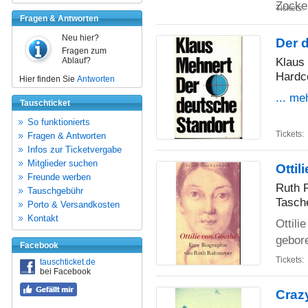
Zocke
Tickets:
Fragen & Antworten
Neu hier?
Der 
Fragen zum
Klaus
Ablauf?
Hardc
Hier finden Sie
Antworten
... me
Tauschticket
So funktionierts
Tickets:
Fragen & Antworten
Infos zur Ticketvergabe
Mitglieder suchen
Ottil
Freunde werben
Ruth 
Tauschgebühr
Tasch
Porto & Versandkosten
Kontakt
Ottili
gebor
Facebook
Tickets:
tauschticket.de
bei Facebook
Craz