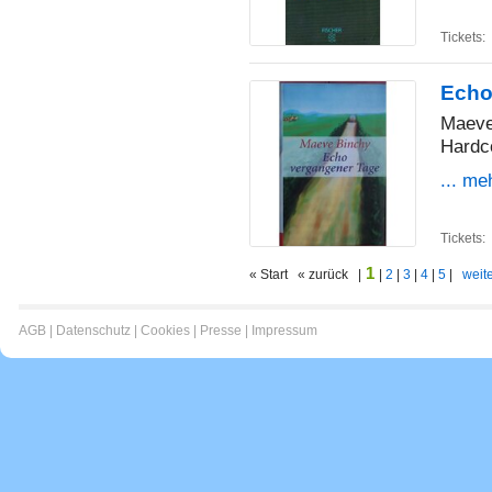
Tickets:
Echo
Maeve
Hardc
... me
Tickets:
1
« Start « zurück |
|
2
|
3
|
4
|
5
|
weite
AGB
|
Datenschutz
|
Cookies
|
Presse
|
Impressum