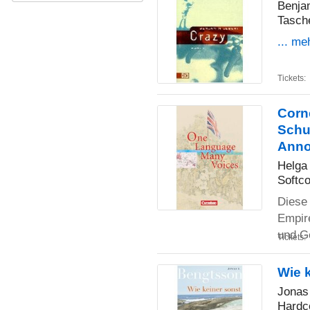
Benja
Tasch
... me
Tickets:
Corne
Schu
Anno
Helga 
Softco
Diese
Empir
und G
Tickets:
Wie 
Jonas
Hardc