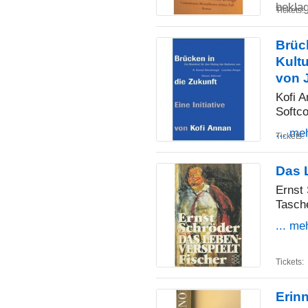
bekla
Tickets:
Brück
Kultu
von 
Kofi 
Softco
... me
Tickets:
Das L
Ernst
Tasch
... me
Tickets:
Erin