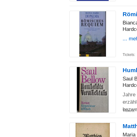
Römi
Bianc
Hardc
... me
Tickets:
Humb
Saul 
Hardc
Jahre 
erzähl
bezwe
Tickets:
Matth
Maria