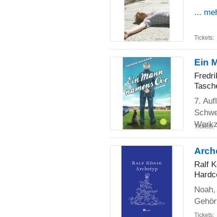
... me
Tickets:
Ein 
Fredr
Tasch
7. Auf
Schwed
Werkz
Tickets:
Arch
Ralf K
Hardc
Noah, 
Gehört
Tickets: