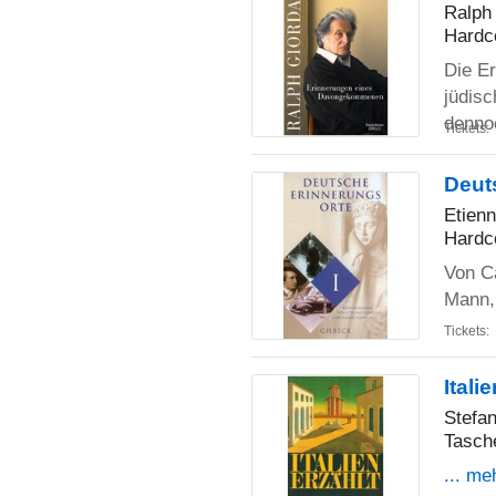
Ralph
Hardc
Die E
jüdis
denno
Tickets:
Deut
Etien
Hardc
Von C
Mann,
Tickets:
Itali
Stefa
Tasch
... me