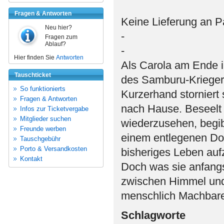
Fragen & Antworten
Keine Lieferung an P
Neu hier?
-
Fragen zum
Ablauf?
-
Hier finden Sie
Antworten
Als Carola am Ende i
Tauschticket
des Samburu-Kriegers
So funktionierts
Kurzerhand storniert 
Fragen & Antworten
nach Hause. Beseelt 
Infos zur Ticketvergabe
Mitglieder suchen
wiederzusehen, begibt
Freunde werben
einem entlegenen Dorf 
Tauschgebühr
Porto & Versandkosten
bisheriges Leben auf
Kontakt
Doch was sie anfangs 
zwischen Himmel und
menschlich Machbaren
Schlagworte