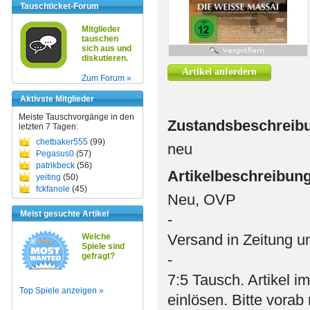
Tauschticket-Forum
Mitglieder
tauschen
sich aus und
diskutieren.
Artikel anfordern
Zum Forum »
Aktivste Mitglieder
Meiste Tauschvorgänge in den
Zustandsbeschreib
letzten 7 Tagen:
chetbaker555
(99)
neu
Pegasus0
(57)
patrikbeck
(56)
Artikelbeschreibun
yeiting
(50)
fckfanole
(45)
Neu, OVP
Meist gesuchte Artikel
-
Versand in Zeitung 
Welche
Spiele sind
gefragt?
-
7:5 Tausch. Artikel i
Top Spiele anzeigen »
einlösen. Bitte vorab