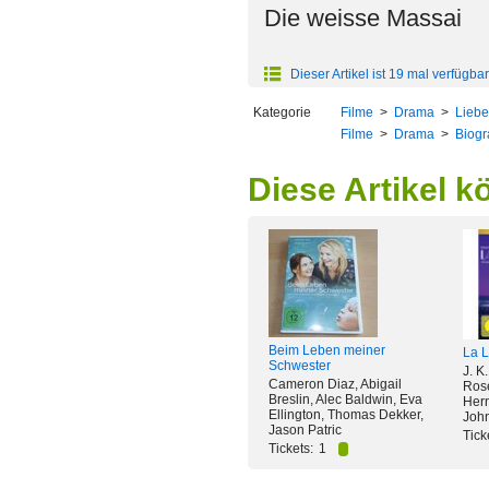
Die weisse Massai
Dieser Artikel ist 19 mal verfügbar
Kategorie
Filme
>
Drama
>
Lieb
Filme
>
Drama
>
Biogr
Diese Artikel k
Beim Leben meiner
La 
Schwester
J. K
Cameron Diaz, Abigail
Rose
Breslin, Alec Baldwin, Eva
Hern
Ellington, Thomas Dekker,
Joh
Jason Patric
Tick
Tickets:
1