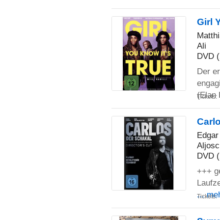
Girl 
Matthi
Ali
DVD (
Der er
engagi
(Elan
Tickets:
Carlo
Edgar
Aljos
DVD (
+++ g
Laufze
... me
Tickets: