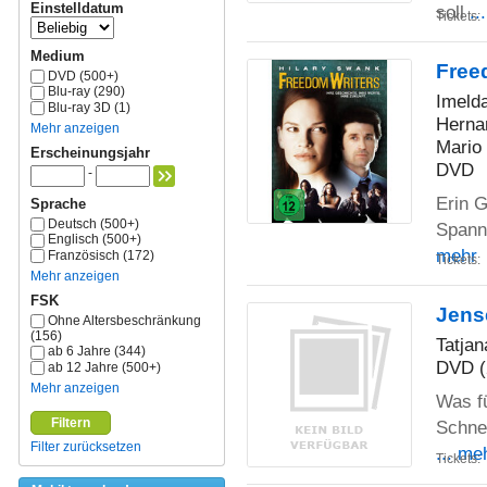
Einstelldatum
soll
..
Tickets:
Medium
Free
DVD (500+)
Blu-ray (290)
Imelda
Blu-ray 3D (1)
Herna
Mehr anzeigen
Mario
Erscheinungsjahr
DVD
-
Erin G
Sprache
Deutsch (500+)
Spann
Englisch (500+)
mehr
Französisch (172)
Tickets:
Mehr anzeigen
FSK
Jense
Ohne Altersbeschränkung
(156)
Tatjan
ab 6 Jahre (344)
DVD (
ab 12 Jahre (500+)
Mehr anzeigen
Was fü
Filtern
Schnee
Filter zurücksetzen
... me
Tickets: