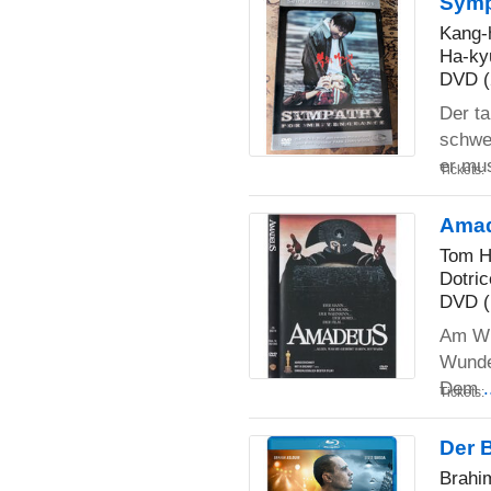
Symp
Kang-
Ha-ky
DVD (
Der ta
schwe
er mu
Tickets:
Ama
Tom H
Dotric
DVD (
Am Wi
Wunder
Dem
Tickets:
Der 
Brahim