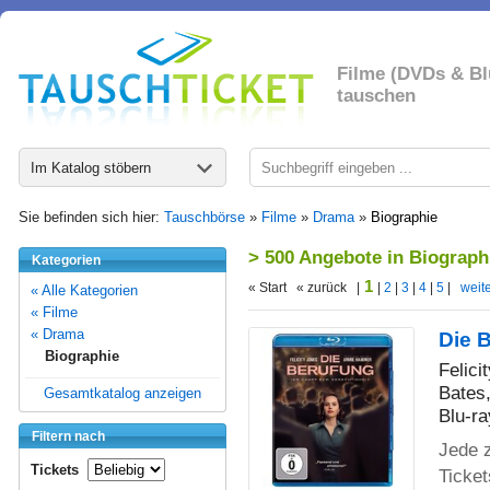
Filme (DVDs & Bl
tauschen
Im Katalog stöbern
Sie befinden sich hier:
Tauschbörse
»
Filme
»
Drama
»
Biographie
> 500 Angebote in Biograph
Kategorien
1
« Start « zurück |
|
2
|
3
|
4
|
5
|
weite
« Alle Kategorien
« Filme
« Drama
Die B
Biographie
Felic
Bates
Gesamtkatalog anzeigen
Blu-ra
Filtern nach
Jede z
Tickets
Ticket