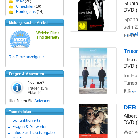
stiev
(20)
Stuhl
Cinephiler
(16)
DVD (
Herrlegolas
(14)
Spann
Meist gesuchte Artikel
sein 
Welche Filme
... me
Tickets:
sind gefragt?
Tries
Top Filme anzeigen »
Thoma
DVD (
Fragen & Antworten
Im Haf
Tunes
Neu hier?
Fragen zum
ein
..
Tickets:
Ablauf?
Hier finden Sie
Antworten
DER 
Tauschticket
Alber
So funktionierts
DVD (
Fragen & Antworten
Wer v
Infos zur Ticketvergabe