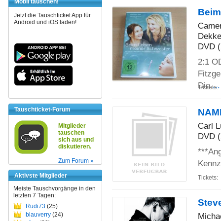
Mobil tauschen!
Beim
Jetzt die Tauschticket App für
Android und iOS laden!
Camero
Dekke
DVD (
2:1 OD
Fitzge
Die
..
Tickets:
Tauschticket-Forum
NAMI
Carl 
Mitglieder
tauschen
DVD (
sich aus und
diskutieren.
***Ang
Zum Forum »
Kennz.
Aktivste Mitglieder
Tickets:
Meiste Tauschvorgänge in den
letzten 7 Tagen:
Stev
Rudi73
(25)
blauverry
(24)
Michae