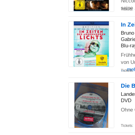
Niccol
seine
Tickets:
In Z
Bruno 
Gabrie
Blu-ra
Frühhe
von U
... me
Tickets:
Die B
Lande
DVD
Ohne C
Tickets: