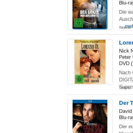
Blu-ra
Die wa
Auschw
... me
Tickets:
Lore
Nick 
Peter
DVD (
Nach 
DIGIT
Super
Tickets:
Der 
David 
Blu-ra
Der eu