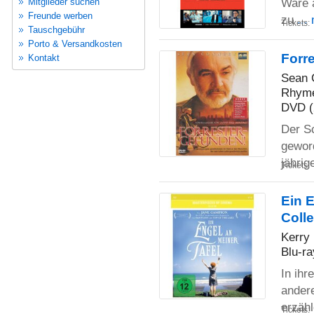
Ware a
Mitglieder suchen
Freunde werben
zu
...
Tickets:
Tauschgebühr
Porto & Versandkosten
Forr
Kontakt
Sean 
Rhymes
DVD (
Der Sc
gewor
jähri
Tickets:
Ein E
Colle
Kerry 
Blu-ra
In ihr
ander
erzäh
Tickets: