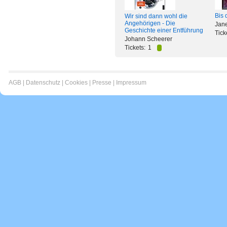
Bis 
Wir sind dann wohl die
Angehörigen - Die
Jan
Geschichte einer Entführung
Tick
Johann Scheerer
Tickets:
1
AGB
|
Datenschutz
|
Cookies
|
Presse
|
Impressum