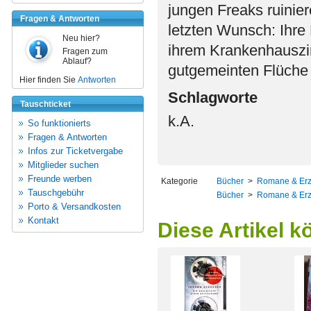
jungen Freaks ruinier
Fragen & Antworten
letzten Wunsch: Ihre 
Neu hier?
ihrem Krankenhausz
Fragen zum
Ablauf?
gutgemeinten Flüche z
Hier finden Sie
Antworten
Schlagworte
Tauschticket
k.A.
So funktionierts
Fragen & Antworten
Infos zur Ticketvergabe
Mitglieder suchen
Freunde werben
Kategorie
Bücher
>
Romane & Er
Tauschgebühr
Bücher
>
Romane & Er
Porto & Versandkosten
Kontakt
Diese Artikel k