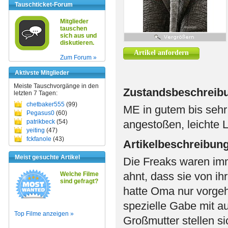
Tauschticket-Forum
Mitglieder
tauschen
sich aus und
diskutieren.
Artikel anfordern
Zum Forum »
Aktivste Mitglieder
Meiste Tauschvorgänge in den
Zustandsbeschreib
letzten 7 Tagen:
chetbaker555
(99)
ME in gutem bis sehr
Pegasus0
(60)
patrikbeck
(54)
angestoßen, leichte L
yeiting
(47)
fckfanole
(43)
Artikelbeschreibun
Meist gesuchte Artikel
Die Freaks waren im
ahnt, dass sie von ih
Welche Filme
sind gefragt?
hatte Oma nur vorgeh
spezielle Gabe mit 
Top Filme anzeigen »
Großmutter stellen si