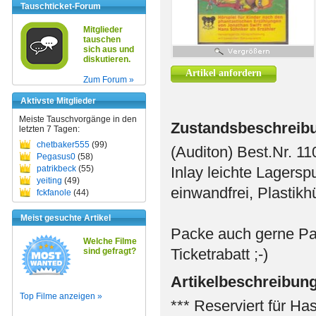
Tauschticket-Forum
Mitglieder
tauschen
sich aus und
diskutieren.
Artikel anfordern
Zum Forum »
Aktivste Mitglieder
Meiste Tauschvorgänge in den
Zustandsbeschreib
letzten 7 Tagen:
chetbaker555
(99)
(Auditon) Best.Nr. 11
Pegasus0
(58)
patrikbeck
(55)
Inlay leichte Lagersp
yeiting
(49)
einwandfrei, Plastikhü
fckfanole
(44)
Meist gesuchte Artikel
Packe auch gerne Pa
Welche Filme
Ticketrabatt ;-)
sind gefragt?
Artikelbeschreibun
Top Filme anzeigen »
*** Reserviert für Has