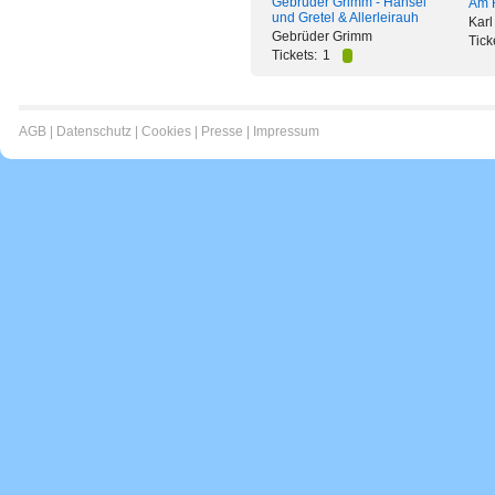
Gebrüder Grimm - Hänsel
Am R
und Gretel & Allerleirauh
Karl
Gebrüder Grimm
Tick
Tickets:
1
AGB
|
Datenschutz
|
Cookies
|
Presse
|
Impressum