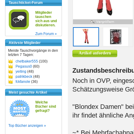
Tauschticket-Forum
Mitglieder
tauschen
sich aus und
diskutieren.
Zum Forum »
Aktivste Mitglieder
Meiste Tauschvorgänge in den
Artikel anfordern
letzten 7 Tagen:
chetbaker555
(100)
Pegasus0
(60)
Zustandsbeschreib
yeiting
(48)
patrikbeck
(48)
Noch in OVP, eingesc
fckfanole
(36)
Schätzungsweise Grö
Meist gesuchte Artikel
Welche
"Blondex Damen" bei 
Bücher sind
gefragt?
ihr findet ähnliche 
Top Bücher anzeigen »
~* Bei Mehrfachabnah