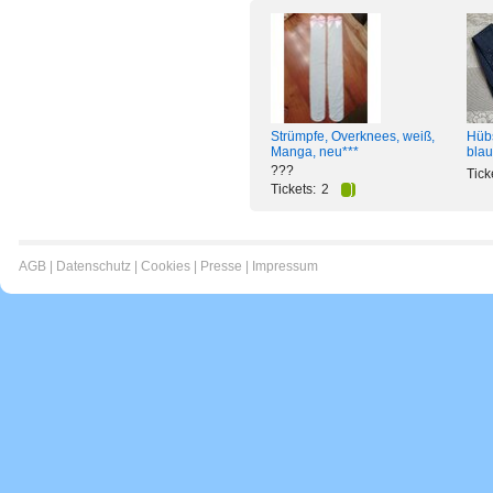
Strümpfe, Overknees, weiß,
Hüb
Manga, neu***
blau
???
Tick
Tickets:
2
AGB
|
Datenschutz
|
Cookies
|
Presse
|
Impressum