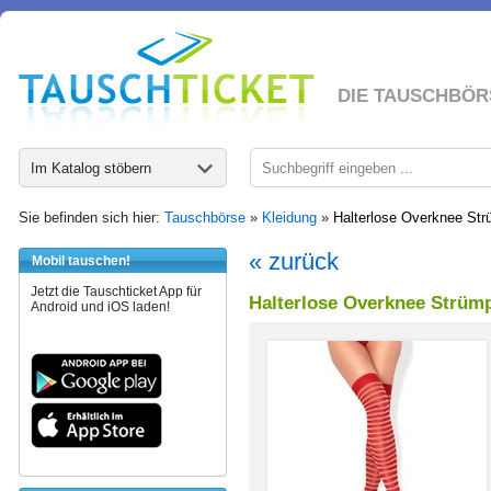
DIE TAUSCHBÖR
Im Katalog stöbern
Sie befinden sich hier:
Tauschbörse
»
Kleidung
»
Halterlose Overknee Strü
« zurück
Mobil tauschen!
Jetzt die Tauschticket App für
Halterlose Overknee Strümpf
Android und iOS laden!