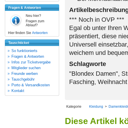
Fragen & Antworten
Artikelbeschreibun
Neu hier?
*** Noch in OVP ***
Fragen zum
Ablauf?
Egal ob unter Ihren W
Hier finden Sie
Antworten
präsentiert, diese ni
Tauschticket
Universell einsetzbar
So funktionierts
weichem und bequem
Fragen & Antworten
Infos zur Ticketvergabe
Schlagworte
Mitglieder suchen
"Blondex Damen", St
Freunde werben
Tauschgebühr
Fasching, Weihnacht
Porto & Versandkosten
Kontakt
Kategorie
Kleidung
>
Damenkleid
Diese Artikel k