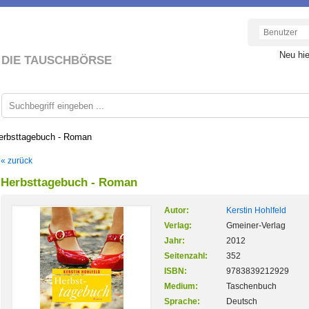
Neu hi
DIE TAUSCHBÖRSE
erbsttagebuch - Roman
« zurück
Herbsttagebuch - Roman
Autor:
Kerstin Hohlfeld
Verlag:
Gmeiner-Verlag
Jahr:
2012
Seitenzahl:
352
ISBN:
9783839212929
Medium:
Taschenbuch
Sprache:
Deutsch