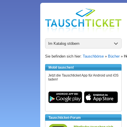
Im Katalog stöbern
Sie befinden sich hier:
Tauschbörse
»
Bücher
»
H
Mobil tauschen!
Jetzt die Tauschticket App für Android und iOS
laden!
Tauschticket-Forum