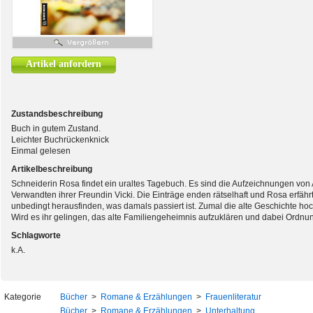
Artikel anfordern
Zustandsbeschreibung
Buch in gutem Zustand.
Leichter Buchrückenknick
Einmal gelesen
Artikelbeschreibung
Schneiderin Rosa findet ein uraltes Tagebuch. Es sind die Aufzeichnungen von
Verwandten ihrer Freundin Vicki. Die Einträge enden rätselhaft und Rosa erfährt,
unbedingt herausfinden, was damals passiert ist. Zumal die alte Geschichte ho
Wird es ihr gelingen, das alte Familiengeheimnis aufzuklären und dabei Ordnun
Schlagworte
k.A.
Kategorie
Bücher
>
Romane & Erzählungen
>
Frauenliteratur
Bücher
>
Romane & Erzählungen
>
Unterhaltung