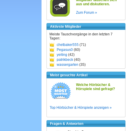
Mitglieder tauschen sich
aus und diskutieren.
Zum Forum »
Aktivste Mitglieder
Meiste Tauschvorgänge in den letzten 7
Tagen:
chetbaker555
(71)
Pegasus0
(60)
yeiting
(42)
patrikbeck
(40)
wassergarten
(35)
Meist gesuchte Artikel
Welche Hörbücher &
Hörspiele sind gefragt?
Top Hörbücher & Hörspiele anzeigen »
Fragen & Antworten