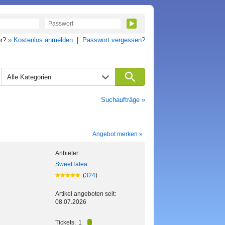
er?
» Kostenlos anmelden
|
Passwort vergessen?
Alle Kategorien
Suchaufträge »
Angebot merken »
Anbieter:
SweetTalea
(
324
)
Artikel angeboten seit:
08.07.2026
Tickets:
1