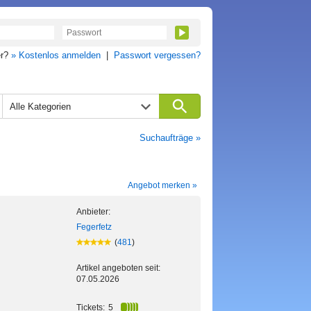
er?
» Kostenlos anmelden
|
Passwort vergessen?
Alle Kategorien
Suchaufträge »
Angebot merken »
Anbieter:
Fegerfetz
(
481
)
Artikel angeboten seit:
07.05.2026
Tickets:
5