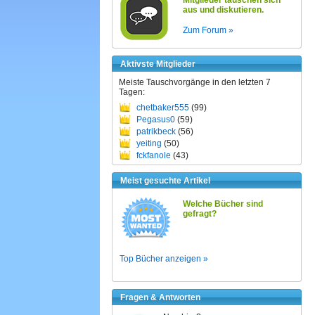
Mitglieder tauschen sich
aus und diskutieren.
Zum Forum »
Aktivste Mitglieder
Meiste Tauschvorgänge in den letzten 7
Tagen:
chetbaker555
(99)
Pegasus0
(59)
patrikbeck
(56)
yeiting
(50)
fckfanole
(43)
Meist gesuchte Artikel
Welche Bücher sind
gefragt?
Top Bücher anzeigen »
Fragen & Antworten