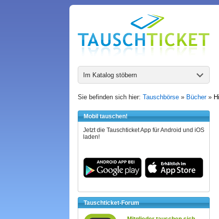
Im Katalog stöbern
Sie befinden sich hier:
Tauschbörse
»
Bücher
»
H
Mobil tauschen!
Jetzt die Tauschticket App für Android und iOS
laden!
Tauschticket-Forum