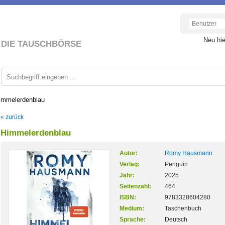
Neu hi
DIE TAUSCHBÖRSE
immelerdenblau
« zurück
Himmelerdenblau
Autor:
Romy Hausmann
Verlag:
Penguin
Jahr:
2025
Seitenzahl:
464
ISBN:
9783328604280
Medium:
Taschenbuch
Sprache:
Deutsch