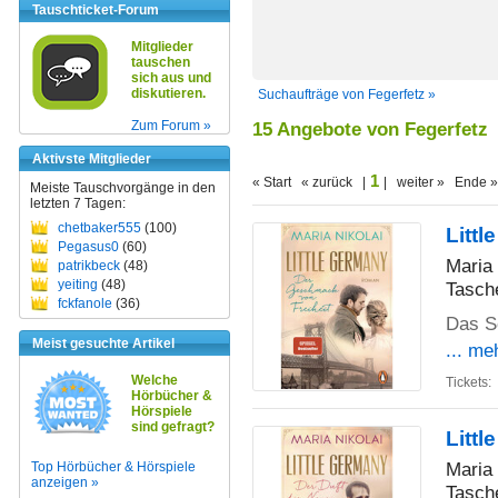
Tauschticket-Forum
Mitglieder
tauschen
sich aus und
diskutieren.
Suchaufträge von Fegerfetz »
Zum Forum »
15 Angebote von Fegerfetz
Aktivste Mitglieder
1
« Start « zurück |
| weiter » Ende »
Meiste Tauschvorgänge in den
letzten 7 Tagen:
chetbaker555
(100)
Litt
Pegasus0
(60)
Maria 
patrikbeck
(48)
yeiting
(48)
Tasch
fckfanole
(36)
Das Sc
Meist gesuchte Artikel
... me
Welche
Tickets:
Hörbücher &
Hörspiele
sind gefragt?
Litt
Maria 
Top Hörbücher & Hörspiele
anzeigen »
Tasch