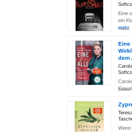
Softco
Eine u
ein Kl
mehr
Tickets:
Eine 
Wirk
dem 
Carol
Softco
Carola
Einsa
Tickets:
Zypr
Teres
Tasch
Wenn 