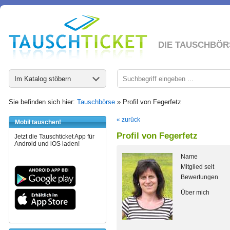
DIE TAUSCHBÖR
Im Katalog stöbern
Sie befinden sich hier:
Tauschbörse
» Profil von Fegerfetz
« zurück
Mobil tauschen!
Profil von Fegerfetz
Jetzt die Tauschticket App für
Android und iOS laden!
Name
Mitglied seit
Bewertungen
Über mich