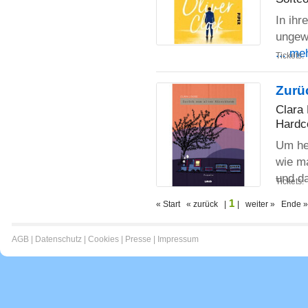
In ih
ungewö
... me
Tickets:
Zurü
Clara 
Hardc
Um he
wie m
und d
Tickets:
1
« Start « zurück |
| weiter » Ende »
AGB
|
Datenschutz
|
Cookies
|
Presse
|
Impressum