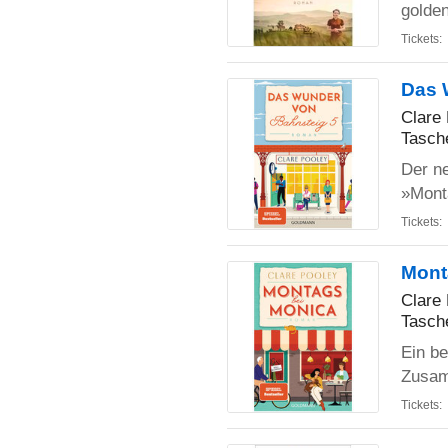
golden
Tickets:
Das 
Clare
Tasch
Der n
»Mont
Tickets:
Mont
Clare
Tasch
Ein b
Zusam
Tickets: