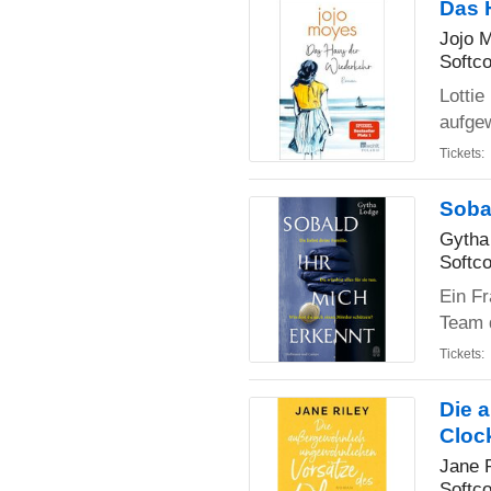
Das 
Jojo 
Softco
Lotti
aufge
Tickets:
Soba
Gytha
Softco
Ein F
Team d
Tickets:
Die 
Cloc
Jane 
Softco