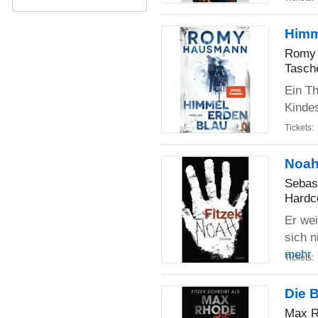
Himm
Romy
Tasch
Ein Th
Kinde
Tickets:
Noah 
Sebast
Hardc
Er wei
sich n
mehr
Tickets:
Die 
Max 