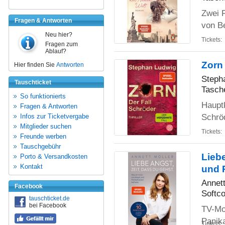
Zwei 
Fragen & Antworten
von Be
Neu hier?
Tickets:
Fragen zum
Ablauf?
Zorn 
Hier finden Sie
Antworten
Steph
Tauschticket
Tasch
So funktionierts
Haupt
Fragen & Antworten
Schröd
Infos zur Ticketvergabe
Mitglieder suchen
Tickets:
Freunde werben
Tauschgebühr
Liebe
Porto & Versandkosten
Kontakt
und 
Annett
Facebook
Softco
tauschticket.de
bei Facebook
TV-Mod
Panika
Tickets: