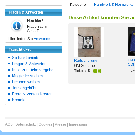
Kategorie
Handwerk & Heimwerke
Fragen & Antworten
Diese Artikel könnten Sie a
Neu hier?
Fragen zum
Ablauf?
Hier finden Sie
Antworten
Tauschticket
So funktionierts
Dies
Radsicherung
Fragen & Antworten
CDI
GM Genuine
Infos zur Ticketvergabe
Tick
Tickets:
5
Mitglieder suchen
Freunde werben
Tauschgebühr
Porto & Versandkosten
Kontakt
AGB
|
Datenschutz
|
Cookies
|
Presse
|
Impressum