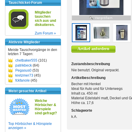
Tauschticket-Forum
Mitglieder
tauschen
sich aus und
diskutieren.
Zum Forum »
Aktivste Mitglieder
Artikel anfordern
Meiste Tauschvorgänge in den
letzten 7 Tagen:
chetbaker555
(101)
Zustandsbeschreibung
patrikbeck
(64)
Nie benutzt. Original verpackt.
Pegasus0
(53)
kretzmer73
(45)
Artikelbeschreibung
fckfanole
(45)
Becher mit Henkel
Ideal für Auto und für Unterwegs
Meist gesuchte Artikel
Inhalt ca. 450 ml
Material Edelstahl matt, Deckel und Gr
Welche
Höhe ca. 17,6
Hörbücher &
Hörspiele
Schlagworte
sind gefragt?
k.A.
Top Hörbücher & Hörspiele
anzeigen »