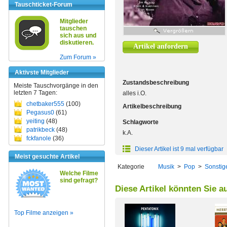
Tauschticket-Forum
Mitglieder
tauschen
sich aus und
diskutieren.
Artikel anfordern
Zum Forum »
Aktivste Mitglieder
Zustandsbeschreibung
Meiste Tauschvorgänge in den
letzten 7 Tagen:
alles i.O.
chetbaker555
(100)
Artikelbeschreibung
Pegasus0
(61)
yeiting
(48)
Schlagworte
patrikbeck
(48)
k.A.
fckfanole
(36)
Dieser Artikel ist 9 mal verfügbar
Meist gesuchte Artikel
Kategorie
Musik
>
Pop
>
Sonstig
Welche Filme
sind gefragt?
Diese Artikel könnten Sie a
Top Filme anzeigen »