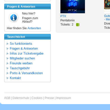
Fragen & Antworten
Neu hier?
Gute
PTX
Fragen zum
- Me
Pentatonix
Ablauf?
Dive
Tickets:
2
Tick
Hier finden Sie
Antworten
Tauschticket
So funktionierts
Fragen & Antworten
Infos zur Ticketvergabe
Mitglieder suchen
Freunde werben
Tauschgebühr
Porto & Versandkosten
Kontakt
AGB
|
Datenschutz
|
Cookies
|
Presse
|
Impressum