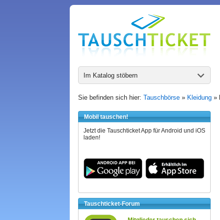
Im Katalog stöbern
Sie befinden sich hier:
Tauschbörse
»
Kleidung
»
Mobil tauschen!
Jetzt die Tauschticket App für Android und iOS
laden!
Tauschticket-Forum