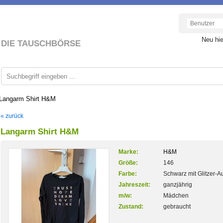
Neu hi
DIE TAUSCHBÖRSE
Langarm Shirt H&M
« zurück
Langarm Shirt H&M
Marke:
H&M
Größe:
146
Farbe:
Schwarz mit Glitzer-A
Jahreszeit:
ganzjährig
m/w:
Mädchen
Zustand:
gebraucht