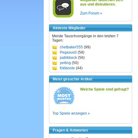
Mitglieder tauschen sich
aus und diskutieren.
Zum Forum »
Aktivste Mitglieder
Meiste Tauschvorgänge in den letzten 7
Tagen:
chetbaker555
(99)
Pegasus0
(58)
patrikbeck
(56)
yeiting
(50)
fckfanole
(44)
Meist gesuchte Artikel
Welche Spiele sind gefragt?
Top Spiele anzeigen »
Fragen & Antworten