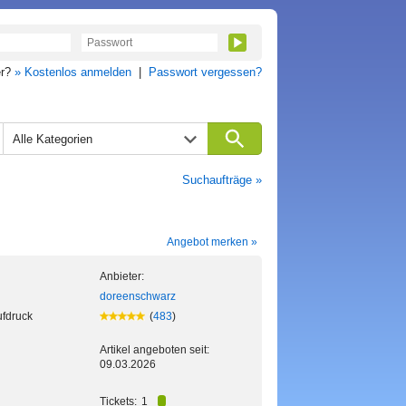
er?
» Kostenlos anmelden
|
Passwort vergessen?
Alle Kategorien
Suchaufträge »
Angebot merken »
Anbieter:
doreenschwarz
ufdruck
(
483
)
Artikel angeboten seit:
09.03.2026
Tickets:
1