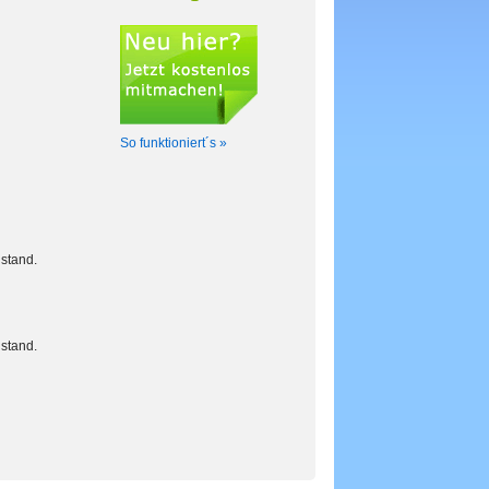
So funktioniert´s »
stand.
stand.