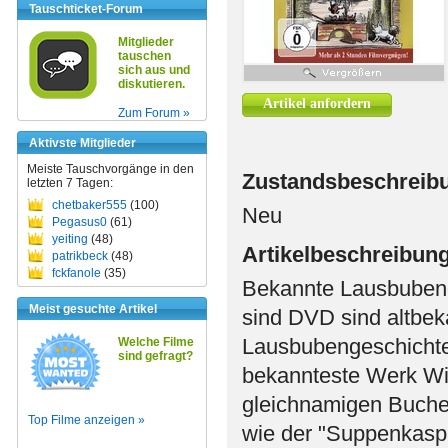
Tauschticket-Forum
Mitglieder
tauschen
sich aus und
diskutieren.
Artikel anfordern
Zum Forum »
Aktivste Mitglieder
Meiste Tauschvorgänge in den
Zustandsbeschreib
letzten 7 Tagen:
chetbaker555
(100)
Neu
Pegasus0
(61)
yeiting
(48)
Artikelbeschreibun
patrikbeck
(48)
fckfanole
(35)
Bekannte Lausbubenge
Meist gesuchte Artikel
sind DVD sind altbek
Lausbubengeschichte 
Welche Filme
sind gefragt?
bekannteste Werk Wil
gleichnamigen Buche
Top Filme anzeigen »
wie der "Suppenkaspa