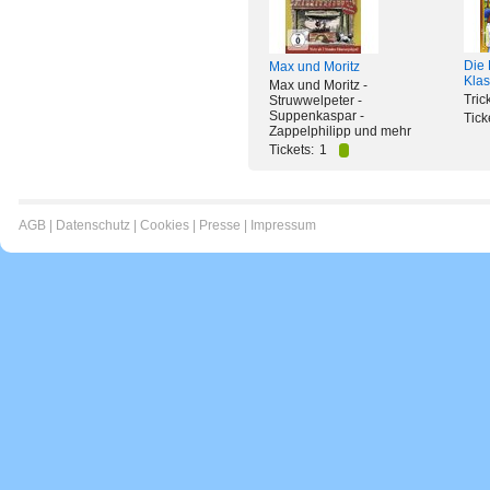
Die 
Max und Moritz
Klas
Max und Moritz -
Tric
Struwwelpeter -
Suppenkaspar -
Tick
Zappelphilipp und mehr
Tickets:
1
AGB
|
Datenschutz
|
Cookies
|
Presse
|
Impressum