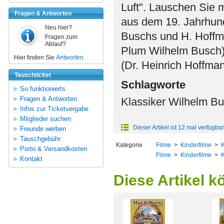
Luft". Lauschen Sie 
Fragen & Antworten
aus dem 19. Jahrhunde
Neu hier?
Buschs und H. Hoffm
Fragen zum
Ablauf?
Plum Wilhelm Busch)
Hier finden Sie
Antworten
(Dr. Heinrich Hoffma
Tauschticket
Schlagworte
So funktionierts
Fragen & Antworten
Klassiker Wilhelm B
Infos zur Ticketvergabe
Mitglieder suchen
Dieser Artikel ist 12 mal verfügbar
Freunde werben
Tauschgebühr
Kategorie
Filme
>
Kinderfilme
>
K
Porto & Versandkosten
Filme
>
Kinderfilme
>
K
Kontakt
Diese Artikel k