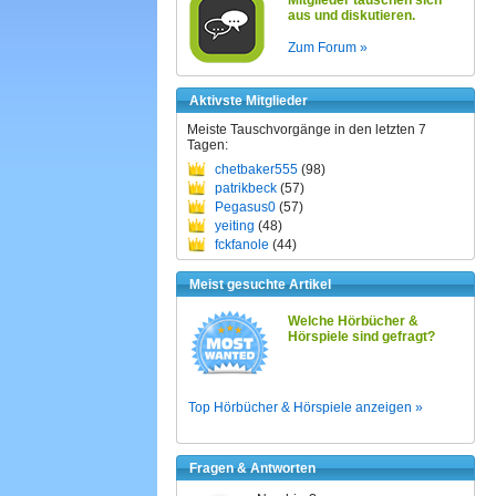
Mitglieder tauschen sich
aus und diskutieren.
Zum Forum »
Aktivste Mitglieder
Meiste Tauschvorgänge in den letzten 7
Tagen:
chetbaker555
(98)
patrikbeck
(57)
Pegasus0
(57)
yeiting
(48)
fckfanole
(44)
Meist gesuchte Artikel
Welche Hörbücher &
Hörspiele sind gefragt?
Top Hörbücher & Hörspiele anzeigen »
Fragen & Antworten