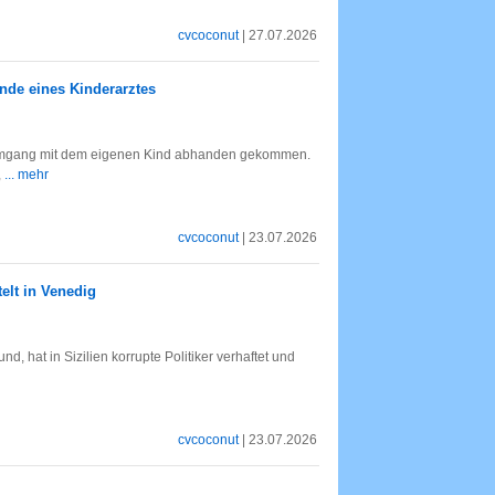
cvcoconut
| 27.07.2026
nde eines Kinderarztes
e Umgang mit dem eigenen Kind abhanden gekommen.
,
... mehr
cvcoconut
| 23.07.2026
elt in Venedig
, hat in Sizilien korrupte Politiker verhaftet und
cvcoconut
| 23.07.2026