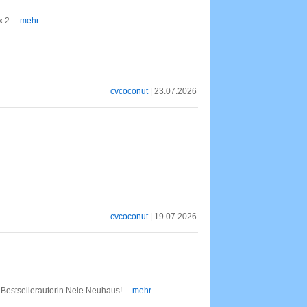
x 2
... mehr
cvcoconut
| 23.07.2026
cvcoconut
| 19.07.2026
 Bestsellerautorin Nele Neuhaus!
... mehr