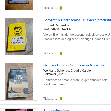
Tickets:
1
Babyrotz & Elternschiss: Aus der Sprechstu
Dr. med. Kinderdok
Taschenbuch (2013)
Vielen Eltern ist der gelassene, selbstbewusst
Stattdessen: ideologische Feldzüge für das Stillen
Tickets:
1
Der freie Hund - Commissario Morello ermitt
Wolfgang Schorlau, Claudio Caiolo
Softcover (2020)
Commissario Antonio Morello, genannt der freie Hund
steht nun
... mehr
Tickets:
1
Silikongiessform