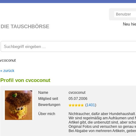
Neu hi
DIE TAUSCHBÖRSE
cvcoconut
« zurück
Profil von cvcoconut
Name
cvcoconut
Mitglied seit
05.07.2006
Bewertungen
(
1401
)
Über mich
Nichtraucher, dafür aber Hundehaushalt.
Wir sind regelmäßig am Aufräumen und N
Artikel gibt, die unbenutzt sind, aber s
Original Fotos und versuchen so genau 
Bei Abgabe von mehreren Artikeln, geben