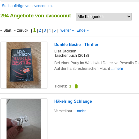
Suchaufträge von cvcoconut »
294 Angebote von cvcoconut
1
« Start « zurück |
|
2
|
3
|
4
|
5
|
weiter »
Ende »
Dunkle Bestie - Thriller
Lisa Jackson
Taschenbuch (2018)
Bei einer Party im Wald wird Detective Pescolis T
Auf der halsbrecherischen Flucht
... mehr
Tickets:
1
Häkelring Schlange
Verstellbar
... mehr