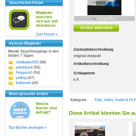
Tauschticket-Forum
Mitglieder
tauschen
sich aus und
diskutieren.
Artikel anfordern
Zum Forum »
Aktivste Mitglieder
Zustandsbeschreibung
Meiste Tauschvorgänge in den
letzten 7 Tagen:
original verpackt
chetbaker555
(98)
Artikelbeschreibung
patrikbeck
(55)
Pegasus0
(54)
Schlagworte
yeiting
(47)
k.A.
fckfanole
(44)
Meist gesuchte Artikel
Kategorie
Foto, Video, Audio & Hi-F
Welche
Bücher sind
gefragt?
Diese Artikel könnten Sie a
Top Bücher anzeigen »