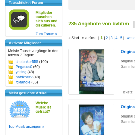
Tauschticket-Forum
Mitglieder
tauschen
sich aus und
235 Angebote von bvbtim
diskutieren.
Zum Forum »
1
« Start « zurück |
|
2
|
3
|
4
|
5
|
weite
Aktivste Mitglieder
Meiste Tauschvorgänge in den
Origina
letzten 7 Tagen:
original
chetbaker555
(100)
Sammlun
Pegasus0
(60)
yeiting
(48)
patrikbeck
(48)
fckfanole
(36)
Tickets:
Meist gesuchte Artikel
Welche
Origina
Musik ist
gefragt?
original
Sammlun
Top Musik anzeigen »