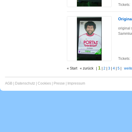
Tickets:
Origina
original
Sammlun
Tickets:
1
« Start « zurück |
|
2
|
3
|
4
|
5
|
weite
AGB
|
Datenschutz
|
Cookies
|
Presse
|
Impressum