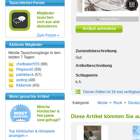
Tauschticket-Forum
Mitglieder
tauschen
sich aus und
diskutieren.
Artikel anfordern
Zum Forum »
Aktivste Mitglieder
Zustandsbeschreibung
Meiste Tauschvorgänge in den
letzten 7 Tagen:
Gut
chetbaker555
(98)
Artikelbeschreibung
Pegasus0
(59)
patrikbeck
(57)
Schlagworte
yeiting
(48)
k.A.
fckfanole
(43)
Dieser Artikel ist 18 mal verfügbar
Meist gesuchte Artikel
Kategorie
Musik
>
Rock
>
Deutsc
Welche
Hörbücher &
Hörspiele
Diese Artikel könnten Sie a
sind gefragt?
Top Hörbücher & Hörspiele
anzeigen »