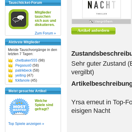
Tauschticket-Forum
Mitglieder
tauschen
sich aus und
diskutieren.
Artikel anfordern
Zum Forum »
Aktivste Mitglieder
Meiste Tauschvorgänge in den
Zustandsbeschreib
letzten 7 Tagen:
chetbaker555
(98)
Sehr guter Zustand (
Pegasus0
(58)
patrikbeck
(58)
vergilbt)
yeiting
(47)
fckfanole
(45)
Artikelbeschreibun
Meist gesuchte Artikel
Yrsa erneut in Top-F
Welche
Spiele sind
gefragt?
eisigen Nacht
Top Spiele anzeigen »