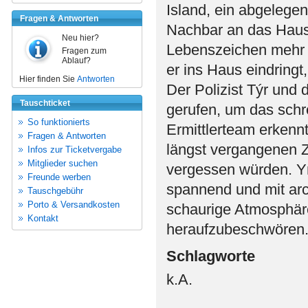
Island, ein abgelegen
Fragen & Antworten
Nachbar an das Haus 
Neu hier?
Lebenszeichen mehr g
Fragen zum
Ablauf?
er ins Haus eindringt
Hier finden Sie
Antworten
Der Polizist Týr und 
Tauschticket
gerufen, um das schr
So funktionierts
Ermittlerteam erkennt
Fragen & Antworten
längst vergangenen Ze
Infos zur Ticketvergabe
Mitglieder suchen
vergessen würden. Yr
Freunde werben
spannend und mit arch
Tauschgebühr
Porto & Versandkosten
schaurige Atmosphäre
Kontakt
heraufzubeschwören
Schlagworte
k.A.