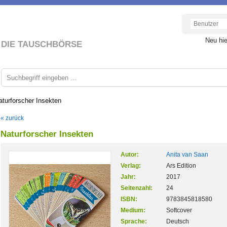
Neu hi
DIE TAUSCHBÖRSE
aturforscher Insekten
« zurück
Naturforscher Insekten
Autor:
Anita van Saan
Verlag:
Ars Edition
Jahr:
2017
Seitenzahl:
24
ISBN:
9783845818580
Medium:
Softcover
Sprache:
Deutsch