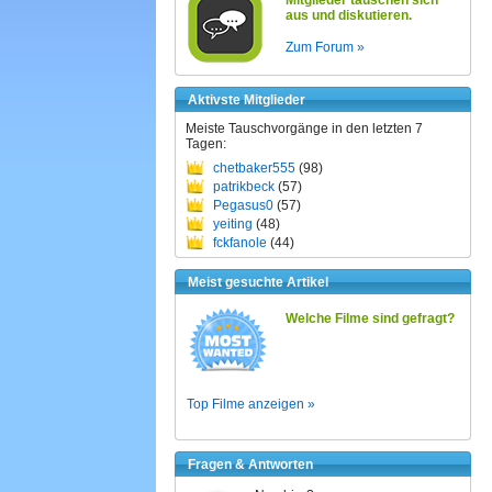
Mitglieder tauschen sich
aus und diskutieren.
Zum Forum »
Aktivste Mitglieder
Meiste Tauschvorgänge in den letzten 7
Tagen:
chetbaker555
(98)
patrikbeck
(57)
Pegasus0
(57)
yeiting
(48)
fckfanole
(44)
Meist gesuchte Artikel
Welche Filme sind gefragt?
Top Filme anzeigen »
Fragen & Antworten