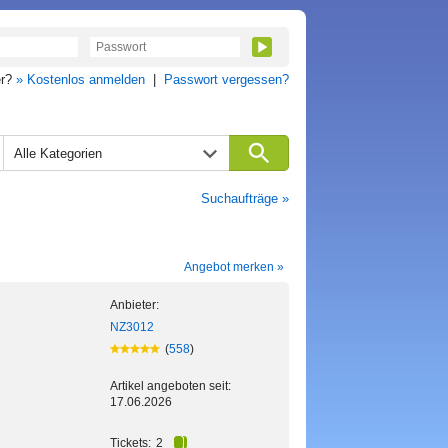
er?
» Kostenlos anmelden
|
Passwort vergessen?
Alle Kategorien
Suchaufträge »
Angebot merken »
Anbieter:
NZ3012
(
558
)
Artikel angeboten seit:
17.06.2026
Tickets:
2