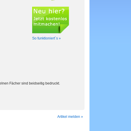
So funktioniert´s »
lnen Fächer sind beidseitig bedruckt.
Artikel melden »