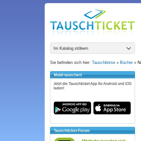
Im Katalog stöbern
Sie befinden sich hier:
Tauschbörse
»
Bücher
»
N
Mobil tauschen!
Jetzt die Tauschticket App für Android und iOS
laden!
Tauschticket-Forum