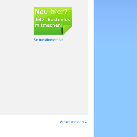
So funktioniert´s »
Artikel melden »