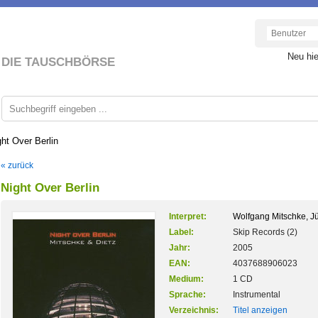
Neu hi
DIE TAUSCHBÖRSE
ght Over Berlin
« zurück
Night Over Berlin
Interpret:
Wolfgang Mitschke, J
Label:
Skip Records (2)
Jahr:
2005
EAN:
4037688906023
Medium:
1 CD
Sprache:
Instrumental
Verzeichnis:
Titel anzeigen