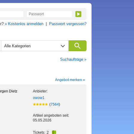
er?
» Kostenlos anmelden
|
Passwort vergessen?
Alle Kategorien
Suchaufträge »
Angebot merken »
ürgen Dietz
Anbieter:
owow1
(
7564
)
Artikel angeboten seit:
05.05.2026
Tickets:
2