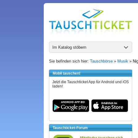
Im Katalog stöbern
Sie befinden sich hier:
Tauschbörse
»
Musik
»
Ni
Mobil tauschen!
Jetzt die Tauschticket App für Android und iOS
laden!
Tauschticket-Forum