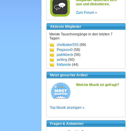
Mitglieder tauschen sich
aus und diskutieren.
Zum Forum »
Aktivste Mitglieder
Meiste Tauschvorgänge in den letzten 7
Tagen:
chetbaker555
(99)
Pegasus0
(58)
patrikbeck
(56)
yeiting
(50)
fckfanole
(44)
Meist gesuchte Artikel
Welche Musik ist gefragt?
Top Musik anzeigen »
Fragen & Antworten