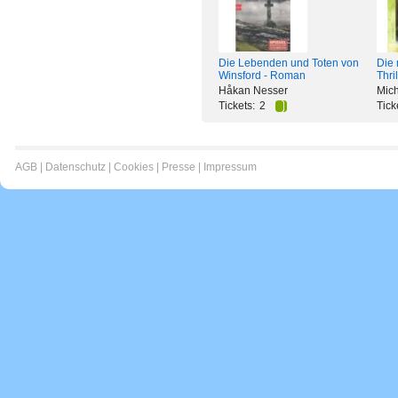
Die Lebenden und Toten von
Die 
Winsford - Roman
Thril
Håkan Nesser
Mich
Tickets:
2
Tick
AGB
|
Datenschutz
|
Cookies
|
Presse
|
Impressum