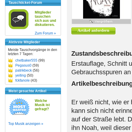
Tauschticket-Forum
Mitglieder
tauschen
sich aus und
diskutieren.
Artikel anfordern
Zum Forum »
Aktivste Mitglieder
Meiste Tauschvorgänge in den
Zustandsbeschreib
letzten 7 Tagen:
chetbaker555
(99)
Erstauflage, Schnitt
Pegasus0
(59)
patrikbeck
(56)
Gebrauchsspuren an 
yeiting
(50)
fckfanole
(43)
Artikelbeschreibun
Meist gesuchte Artikel
Er weiß nicht, wie er
Welche
Musik ist
gefragt?
kann sich nicht erinn
auf der Straße lebt.
Top Musik anzeigen »
ihn Noah, weil dieser