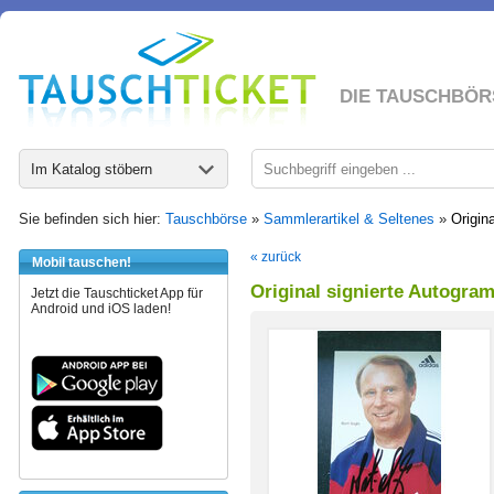
DIE TAUSCHBÖR
Im Katalog stöbern
Sie befinden sich hier:
Tauschbörse
»
Sammlerartikel & Seltenes
»
Origin
« zurück
Mobil tauschen!
Original signierte Autogra
Jetzt die Tauschticket App für
Android und iOS laden!