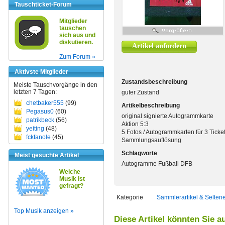
Tauschticket-Forum
Mitglieder
tauschen
sich aus und
diskutieren.
Artikel anfordern
Zum Forum »
Aktivste Mitglieder
Zustandsbeschreibung
Meiste Tauschvorgänge in den
letzten 7 Tagen:
guter Zustand
chetbaker555
(99)
Artikelbeschreibung
Pegasus0
(60)
original signierte Autogrammkarte
patrikbeck
(56)
Aktion 5:3
yeiting
(48)
5 Fotos / Autogrammkarten für 3 Ticke
fckfanole
(45)
Sammlungsauflösung
Schlagworte
Meist gesuchte Artikel
Autogramme Fußball DFB
Welche
Musik ist
gefragt?
Kategorie
Sammlerartikel & Selten
Top Musik anzeigen »
Diese Artikel könnten Sie a