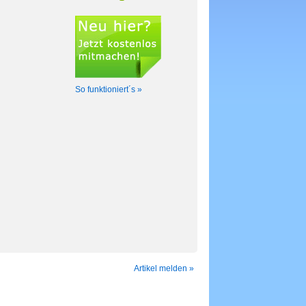
So funktioniert´s »
Artikel melden »