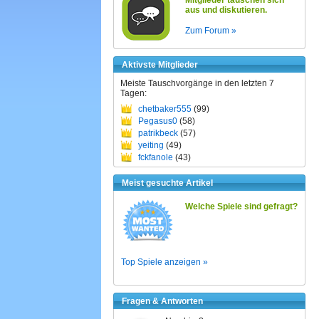
Mitglieder tauschen sich
aus und diskutieren.
Zum Forum »
Aktivste Mitglieder
Meiste Tauschvorgänge in den letzten 7
Tagen:
chetbaker555
(99)
Pegasus0
(58)
patrikbeck
(57)
yeiting
(49)
fckfanole
(43)
Meist gesuchte Artikel
Welche Spiele sind gefragt?
Top Spiele anzeigen »
Fragen & Antworten