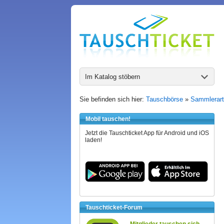
Im Katalog stöbern
Sie befinden sich hier:
Tauschbörse
»
Sammlerart
Mobil tauschen!
Jetzt die Tauschticket App für Android und iOS
laden!
Tauschticket-Forum