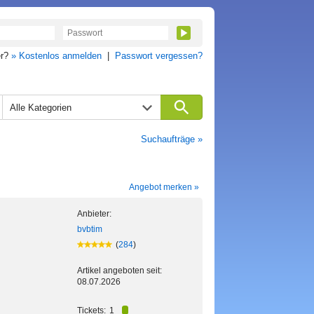
er?
» Kostenlos anmelden
|
Passwort vergessen?
Alle Kategorien
Suchaufträge »
Angebot merken »
Anbieter:
bvbtim
(
284
)
Artikel angeboten seit:
08.07.2026
Tickets:
1