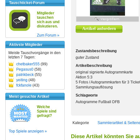
Tauschticket-Forum
Mitglieder
tauschen
sich aus und
diskutieren.
Artikel anfordern
Zum Forum »
Aktivste Mitglieder
Zustandsbeschreibung
Meiste Tauschvorgänge in den
letzten 7 Tagen:
guter Zustand
chetbaker555
(99)
Artikelbeschreibung
Pegasus0
(58)
original signierte Autogrammkarte
patrikbeck
(55)
Aktion 5:3
yeiting
(48)
5 Fotos / Autogrammkarten für 3 Ticke
fckfanole
(43)
Sammlungsauflösung
Schlagworte
Meist gesuchte Artikel
Autogramme Fußball DFB
Welche
Spiele sind
gefragt?
Kategorie
Sammlerartikel & Selten
Top Spiele anzeigen »
Diese Artikel könnten Sie a