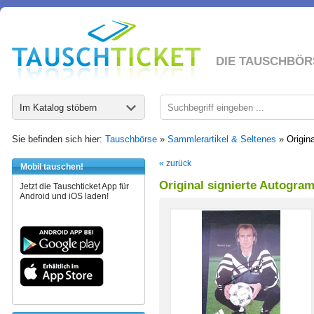
DIE TAUSCHBÖR
Im Katalog stöbern
Sie befinden sich hier:
Tauschbörse
»
Sammlerartikel & Seltenes
»
Origin
« zurück
Mobil tauschen!
Original signierte Autogra
Jetzt die Tauschticket App für
Android und iOS laden!