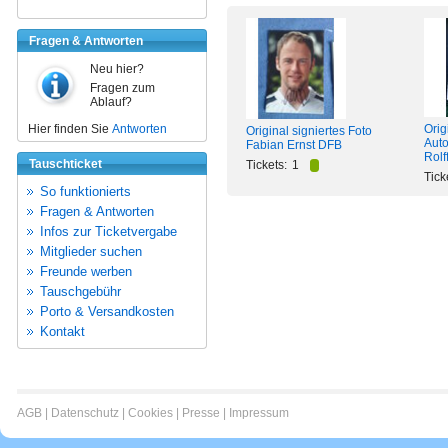
Fragen & Antworten
Neu hier?
Fragen zum
Ablauf?
Hier finden Sie
Antworten
Orig
Original signiertes Foto
Aut
Fabian Ernst DFB
Rolf
Tauschticket
Tickets:
1
Tick
So funktionierts
Fragen & Antworten
Infos zur Ticketvergabe
Mitglieder suchen
Freunde werben
Tauschgebühr
Porto & Versandkosten
Kontakt
AGB
|
Datenschutz
|
Cookies
|
Presse
|
Impressum