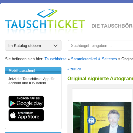
DIE TAUSCHBÖR
Im Katalog stöbern
Sie befinden sich hier:
Tauschbörse
»
Sammlerartikel & Seltenes
»
Origin
« zurück
Mobil tauschen!
Original signierte Autogra
Jetzt die Tauschticket App für
Android und iOS laden!