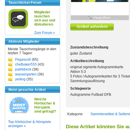
Tauschticket-Forum
Mitglieder
tauschen
sich aus und
diskutieren.
Artikel anfordern
Zum Forum »
Aktivste Mitglieder
Zustandsbeschreibung
Meiste Tauschvorgänge in den
letzten 7 Tagen:
guter Zustand
Pegasus0
(65)
Artikelbeschreibung
chetbaker555
(43)
original signierte Autogrammkarte
patrikbeck
(38)
Aktion 5:3
wassergarten
(36)
5 Fotos / Autogrammkarten für 3 Ticke
yeiting
(35)
Sammlungsauflösung
Schlagworte
Meist gesuchte Artikel
Autogramme Fußball DFB
Welche
Hörbücher &
Hörspiele
sind gefragt?
Kategorie
Sammlerartikel & Selten
Top Hörbücher & Hörspiele
anzeigen »
Diese Artikel könnten Sie a