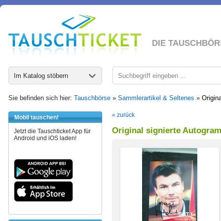
DIE TAUSCHBÖR
Im Katalog stöbern
Sie befinden sich hier:
Tauschbörse
»
Sammlerartikel & Seltenes
»
Origin
« zurück
Mobil tauschen!
Original signierte Autogr
Jetzt die Tauschticket App für
Android und iOS laden!