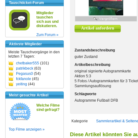
Tauschticket-Forum
Mitglieder
tauschen
sich aus und
diskutieren.
Artikel anfordern
Zum Forum »
Aktivste Mitglieder
Zustandsbeschreibung
Meiste Tauschvorgänge in den
letzten 7 Tagen:
guter Zustand
chetbaker555
(101)
Artikelbeschreibung
patrikbeck
(63)
original signierte Autogrammkarte
Pegasus0
(54)
Aktion 5:3
fckfanole
(45)
5 Fotos / Autogrammkarten für 3 Ticke
yeiting
(44)
Sammlungsauflösung
Schlagworte
Meist gesuchte Artikel
Autogramme Fußball DFB
Welche Filme
sind gefragt?
Kategorie
Sammlerartikel & Selten
Top Filme anzeigen »
Diese Artikel könnten Sie a