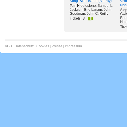
Kong: Skull Island (Blu-ray)
Visu
Noa
Tom Hiddlestone, Samuel L.
Jackson, Brie Larson, John
Step
Goodman, John C. Reilly
Gwi
Bert
Tickets:
3
Hilm
Tick
AGB
|
Datenschutz
|
Cookies
|
Presse
|
Impressum