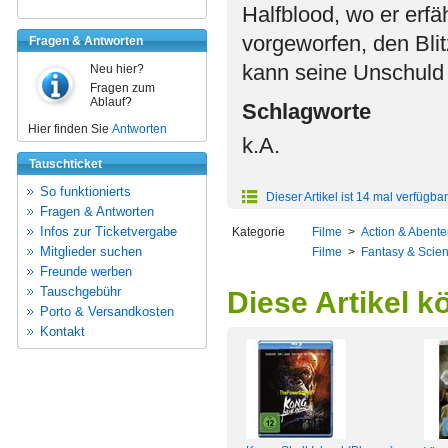
Halfblood, wo er erfä
vorgeworfen, den Bli
Fragen & Antworten
kann seine Unschuld
Neu hier?
Fragen zum
Ablauf?
Schlagworte
Hier finden Sie
Antworten
k.A.
Tauschticket
So funktionierts
Dieser Artikel ist 14 mal verfügbar
Fragen & Antworten
Infos zur Ticketvergabe
Kategorie
Filme
>
Action & Abente
Mitglieder suchen
Filme
>
Fantasy & Scien
Freunde werben
Tauschgebühr
Diese Artikel k
Porto & Versandkosten
Kontakt