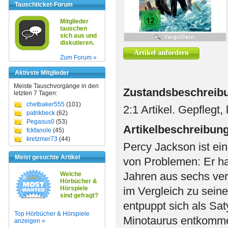
Tauschticket-Forum
Mitglieder
tauschen
sich aus und
diskutieren.
Artikel anfordern
Zum Forum »
Aktivste Mitglieder
Meiste Tauschvorgänge in den
Zustandsbeschreib
letzten 7 Tagen:
chetbaker555
(101)
2:1 Artikel. Gepflegt,
patrikbeck
(62)
Pegasus0
(53)
Artikelbeschreibun
fckfanole
(45)
kretzmer73
(44)
Percy Jackson ist ein
Meist gesuchte Artikel
von Problemen: Er hat
Jahren aus sechs ver
Welche
Hörbücher &
Hörspiele
im Vergleich zu sein
sind gefragt?
entpuppt sich als Sat
Top Hörbücher & Hörspiele
Minotaurus entkomme
anzeigen »