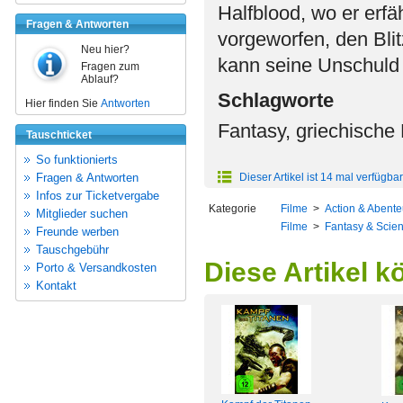
Halfblood, wo er erfä
Fragen & Antworten
vorgeworfen, den Bli
Neu hier?
kann seine Unschuld
Fragen zum
Ablauf?
Schlagworte
Hier finden Sie
Antworten
Fantasy, griechische
Tauschticket
So funktionierts
Fragen & Antworten
Dieser Artikel ist 14 mal verfügbar
Infos zur Ticketvergabe
Kategorie
Filme
>
Action & Abente
Mitglieder suchen
Filme
>
Fantasy & Scien
Freunde werben
Tauschgebühr
Diese Artikel k
Porto & Versandkosten
Kontakt