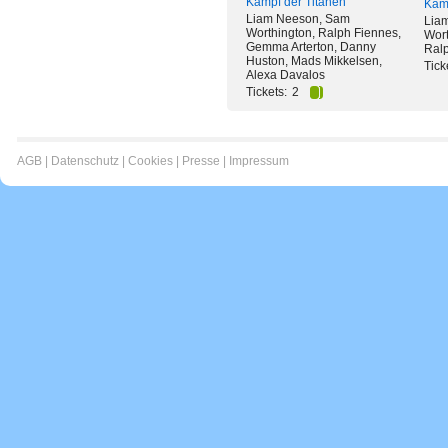
Kampf der Titanen
Kamp
Liam Neeson, Sam
Lia
Worthington, Ralph Fiennes,
Wort
Gemma Arterton, Danny
Ral
Huston, Mads Mikkelsen,
Tick
Alexa Davalos
Tickets:
2
AGB
|
Datenschutz
|
Cookies
|
Presse
|
Impressum