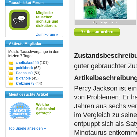
Tauschticket-Forum
Mitglieder
tauschen
sich aus und
diskutieren.
Artikel anfordern
Zum Forum »
Aktivste Mitglieder
Meiste Tauschvorgänge in den
Zustandsbeschreib
letzten 7 Tagen:
chetbaker555
(101)
guter gebrauchter Zu
patrikbeck
(62)
Pegasus0
(53)
Artikelbeschreibun
fckfanole
(45)
kretzmer73
(44)
Percy Jackson ist ein
Meist gesuchte Artikel
von Problemen: Er hat
Jahren aus sechs ver
Welche
Spiele sind
gefragt?
im Vergleich zu sein
entpuppt sich als Sat
Top Spiele anzeigen »
Minotaurus entkomme