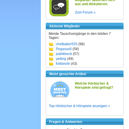
Mitglieder tauschen sich
aus und diskutieren.
Zum Forum »
Aktivste Mitglieder
Meiste Tauschvorgänge in den letzten 7
Tagen:
chetbaker555
(98)
Pegasus0
(58)
patrikbeck
(57)
yeiting
(49)
fckfanole
(43)
Meist gesuchte Artikel
Welche Hörbücher &
Hörspiele sind gefragt?
Top Hörbücher & Hörspiele anzeigen »
Fragen & Antworten