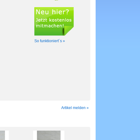
So funktioniert´s »
Artikel melden »