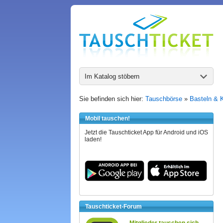
Im Katalog stöbern
Sie befinden sich hier:
Tauschbörse
»
Basteln & 
Mobil tauschen!
Jetzt die Tauschticket App für Android und iOS
laden!
Tauschticket-Forum