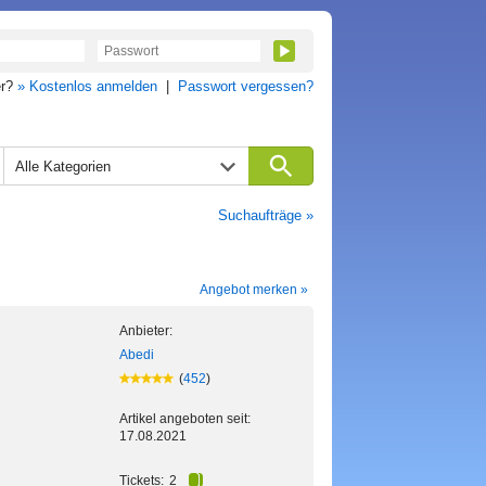
er?
» Kostenlos anmelden
|
Passwort vergessen?
Alle Kategorien
Suchaufträge »
Angebot merken »
Anbieter:
Abedi
(
452
)
Artikel angeboten seit:
17.08.2021
Tickets:
2