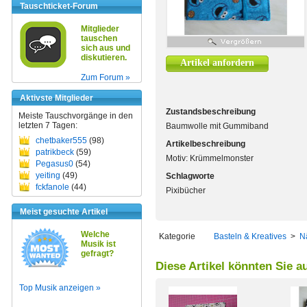
Tauschticket-Forum
Mitglieder
tauschen
sich aus und
diskutieren.
Artikel anfordern
Zum Forum »
Aktivste Mitglieder
Zustandsbeschreibung
Meiste Tauschvorgänge in den
letzten 7 Tagen:
Baumwolle mit Gummiband
chetbaker555
(98)
Artikelbeschreibung
patrikbeck
(59)
Motiv: Krümmelmonster
Pegasus0
(54)
yeiting
(49)
Schlagworte
fckfanole
(44)
Pixibücher
Meist gesuchte Artikel
Welche
Kategorie
Basteln & Kreatives
>
N
Musik ist
gefragt?
Diese Artikel könnten Sie a
Top Musik anzeigen »