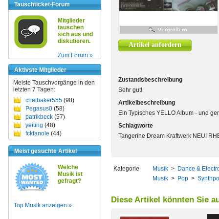
Tauschticket-Forum
Mitglieder
tauschen
sich aus und
diskutieren.
Artikel anfordern
Zum Forum »
Aktivste Mitglieder
Zustandsbeschreibung
Meiste Tauschvorgänge in den
letzten 7 Tagen:
Sehr gut!
chetbaker555
(98)
Artikelbeschreibung
Pegasus0
(58)
Ein Typisches YELLO Album - und gen
patrikbeck
(57)
yeiting
(48)
Schlagworte
fckfanole
(44)
Tangerine Dream Kraftwerk NEU! RH
Meist gesuchte Artikel
Welche
Kategorie
Musik
>
Dance & Electr
Musik ist
Musik
>
Pop
>
Synthp
gefragt?
Diese Artikel könnten Sie a
Top Musik anzeigen »