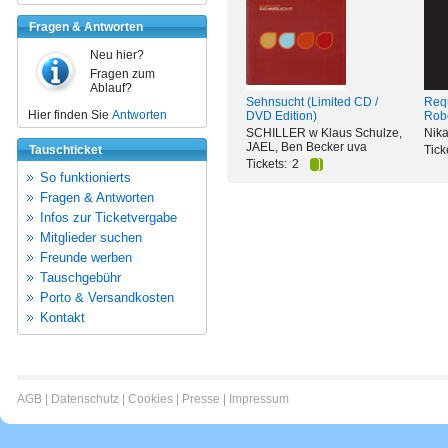
Fragen & Antworten
Neu hier?
Fragen zum
Ablauf?
Sehnsucht (Limited CD /
Req
Hier finden Sie
Antworten
DVD Edition)
Robo
SCHILLER w Klaus Schulze,
Nika
JAEL, Ben Becker uva
Tauschticket
Tick
Tickets:
2
So funktionierts
Fragen & Antworten
Infos zur Ticketvergabe
Mitglieder suchen
Freunde werben
Tauschgebühr
Porto & Versandkosten
Kontakt
AGB
|
Datenschutz
|
Cookies
|
Presse
|
Impressum